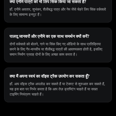
क्या एनीमे पात्रों को भी लिप सिंक किया जा सकता है?
Beauty 01
Beauty 02
Beauty 03
हाँ. एनीमे अवतार, शुभंकर, शैलीबद्ध पात्र और गेम जैसे चेहरे लिप सिंक वर्कफ़्लो
के लिए सामान्य इनपुट हैं।
Beauty 04
Beauty 05
Beauty 06
Beauty 07
Beauty 08
Beauty 09
पालतू जानवरों और एनीमे का एक साथ समर्थन क्यों करें?
दोनों वर्कफ़्लो को बोलने, गाने या सिंक किए गए ऑडियो के साथ प्रतिक्रिया
Beauty 10
TV Anchor 01
TV Anchor 02
करने के लिए गैर-मानवीय या शैलीबद्ध पात्रों की आवश्यकता होती है, इसलिए
समान निर्माण प्रवाह दोनों के लिए अच्छा काम करता है।
TV Anchor 03
TV Anchor 04
TV Anchor 05
TV Anchor 06
TV Anchor 07
TV Anchor 08
क्या मैं अपना स्वयं का वॉइस ट्रैक उपयोग कर सकता हूँ?
हाँ. आप वॉइस ट्रैक अपलोड कर सकते हैं या टेक्स्ट से शुरुआत कर सकते हैं,
TV Anchor 09
TV Anchor 10
यह इस बात पर निर्भर करता है कि आप तेज़ ड्राफ्टिंग चाहते हैं या सख्त
टाइमिंग नियंत्रण चाहते हैं।