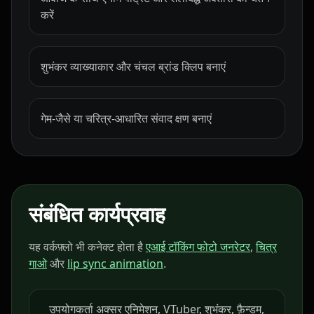
करें
Baby 03
Baby 04
Baby 05
शुभंकर व्याख्याकार और चंचल ब्रांड क्लिप बनाएं
Baby 06
Baby 07
Baby 08
Baby 09
Baby 10
Doctor 01
गेम-जैसे या चरित्र-आधारित संवाद क्षण बनाएं
Doctor 02
Doctor 03
Doctor 04
Doctor 05
Doctor 06
Doctor 07
संबंधित कार्यप्रवाह
Doctor 08
Doctor 09
Doctor 10
यह वर्कफ़्लो भी कनेक्ट होता है
एआई टॉकिंग फोटो जनरेटर
,
चित्र
Teacher 01
Teacher 02
Teacher 03
गाओ
और
lip sync animation
.
Teacher 04
Teacher 05
Teacher 06
उपयोगकर्ता अक्सर एनिमेशन, VTuber, शुभंकर, फ़ैन्डम,