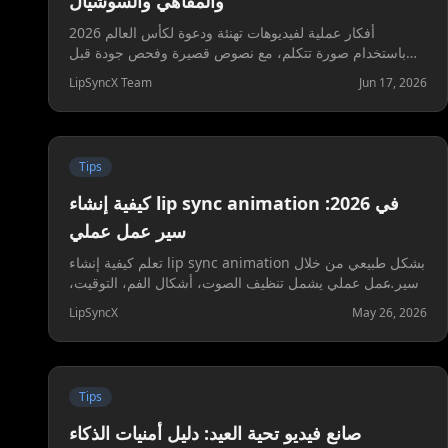
والمقاهي والسوشيال
أفكار عملية لفيديوهات تهنئة ودعوة لكأس العالم 2026
باستخدام صورة تتكلم، مع نصوص قصيرة وفحص جودة قبل
النشر على واتساب وريلز.
LipSyncX Team
Jun 17, 2026
Tips
كيفية إنشاء lip sync animation في 2026:
سير عمل عملي
تعلم كيفية إنشاء lip sync animation بشكل طبيعي من خلال
سير عمل عملي يشمل تنظيف الصوت، أشكال الفم، التوقيت،
واستخدام الذكاء الاصطناعي عند الحاجة.
LipSyncX
May 26, 2026
Tips
صانع فيديو تحية العيد: دليل أمنيات الذكاء