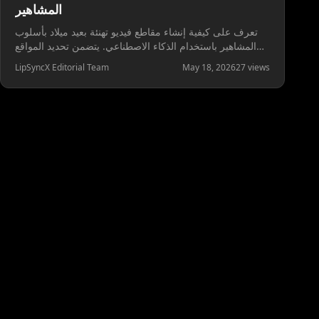
المشاهير
تعرف على كيفية إنشاء مقاطع فيديو تهنئة بعيد ميلاد بأسلوب
المشاهير باستخدام الذكاء الاصطناعي. يتضمن تحديد المواقع
الآمنة، والنصوص، ونصائح الصور، وأمثلة لرسائل عيد الميلاد
LipSyncX Editorial Team
May 18, 2026
27
views
القابلة للمشاركة.