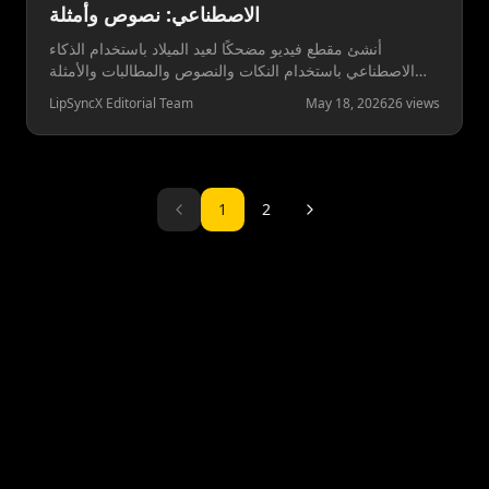
الاصطناعي: نصوص وأمثلة
أنشئ مقطع فيديو مضحكًا لعيد الميلاد باستخدام الذكاء
الاصطناعي باستخدام النكات والنصوص والمطالبات والأمثلة
الآمنة. تعرف على كيفية جعل تحميص عيد الميلاد مرحًا
LipSyncX Editorial Team
May 18, 2026
26
views
وشخصيًا وقابلاً للمشاركة.
1
2