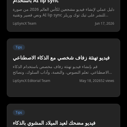
باستخدام AI lip sync
دليل عملي لإنشاء فيديو مشجعين لكأس العالم 2026 من صورة
ونص قصير وتقنية AI lip sync للنشر على تيك توك وريلز
وشورتس وواتساب.
LipSyncX Team
Jun 17, 2026
Tips
فيديو تهنئة زفاف شخصي مع الذكاء الاصطناعي
قم بإنشاء فيديو تهنئة زفاف مخصص باستخدام الذكاء
الاصطناعي. تعلم النصوص، والنغمة، وآداب السلوك، ونصائح
الصور، وسير عمل LipSyncX لرغبات الزفاف الصادقة.
LipSyncX Editorial Team
May 18, 2026
52
views
Tips
فيديو مضحك لعيد الميلاد المشوي بالذكاء