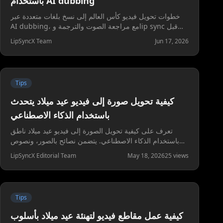
باستخدام AI dubbing
خطوات تحويل فيديو كأس العالم إلى نسخ بلغات متعددة عبر
AI dubbing، مع مراجعة الصوت والترجمة وlip sync قبل
النشر.
LipSyncX Team
Jun 17, 2026
Tips
كيفية تحويل صورة إلى فيديو عيد ميلاد يتحدث
باستخدام الذكاء الاصطناعي
تعرف على كيفية تحويل الصورة إلى فيديو عيد ميلاد ناطق
باستخدام الذكاء الاصطناعي. يتضمن نصائح بالصور، ونصوص
عيد ميلاد، وتوجيهات صوتية، وسير عمل LipSyncX العملي.
LipSyncX Editorial Team
May 18, 2026
25
views
Tips
كيفية عمل مقاطع فيديو لتهنئة عيد ميلاد بأسلوب