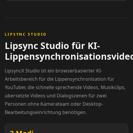
Podcaster 06
Podcaster 07
Podcaster 08
Podcaster 09
LIPSYNC STUDIO
Podcaster 10
YouTuber 01
Lipsync Studio für KI-
Lippensynchronisationsvide
YouTuber 02
YouTuber 03
LipsyncX Studio ist ein browserbasierter KI-
YouTuber 04
YouTuber 05
Arbeitsbereich für die Lippensynchronisation für
YouTuber, die schnelle sprechende Videos, Musikclips,
YouTuber 06
YouTuber 07
übersetzte Videos und Dialogszenen für zwei
Personen ohne Kamerateam oder Desktop-
YouTuber 08
YouTuber 09
Bearbeitungseinrichtung benötigen.
YouTuber 10
Reporter 01