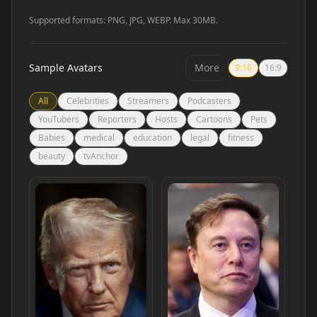
Supported formats: PNG, JPG, WEBP. Max 30MB.
Sample Avatars
More
9:16
16:9
All
Celebrities
Streamers
Podcasters
YouTubers
Reporters
Hosts
Cartoons
Pets
Babies
medical
education
legal
fitness
beauty
tvAnchor