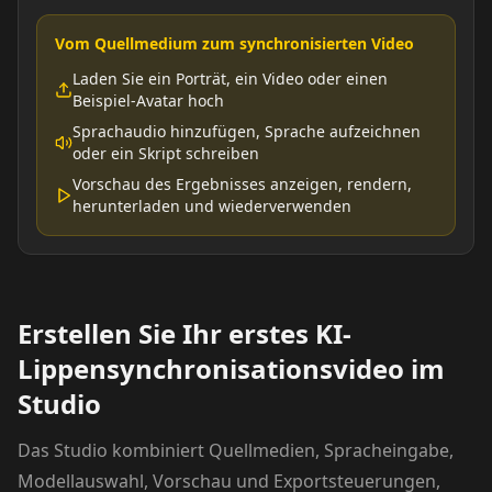
Vom Quellmedium zum synchronisierten Video
Show Host 10
Cartoon 01
Laden Sie ein Porträt, ein Video oder einen
Beispiel-Avatar hoch
Cartoon 02
Cartoon 03
Sprachaudio hinzufügen, Sprache aufzeichnen
oder ein Skript schreiben
Cartoon 04
Cartoon 05
Vorschau des Ergebnisses anzeigen, rendern,
herunterladen und wiederverwenden
Cartoon 06
Cartoon 07
Cartoon 08
Cartoon 09
Erstellen Sie Ihr erstes KI-
Cartoon 10
Pet Host 01
Lippensynchronisationsvideo im
Studio
Pet Host 02
Pet Host 03
Das Studio kombiniert Quellmedien, Spracheingabe,
Pet Host 04
Pet Host 05
Modellauswahl, Vorschau und Exportsteuerungen,