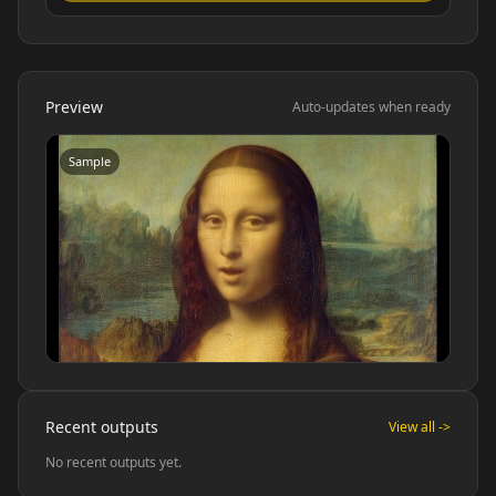
Preview
Auto-updates when ready
Sample
Kai Cenat
IShowSpeed
Ninja
xQc
Valkyrae
Podcaster 01
Podcaster 02
Podcaster 03
Recent outputs
View all ->
No recent outputs yet.
Podcaster 04
Podcaster 05