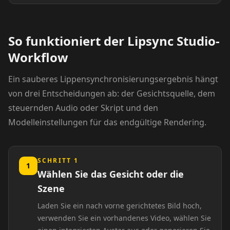
Coach 07
Fitness 08
So funktioniert der Lipsync Studio-
Fitness 09
Fitness 10
Workflow
Beauty 01
Beauty 02
Ein sauberes Lippensynchronisierungsergebnis hängt
von drei Entscheidungen ab: der Gesichtsquelle, dem
Beauty 03
Beauty 04
steuernden Audio oder Skript und den
Modelleinstellungen für das endgültige Rendering.
Beauty 05
Beauty 06
SCHRITT 1
Beauty 07
Beauty 08
1
Wählen Sie das Gesicht oder die
Szene
Beauty 09
Beauty 10
Laden Sie ein nach vorne gerichtetes Bild hoch,
TV Anchor 01
TV Anchor 02
verwenden Sie ein vorhandenes Video, wählen Sie