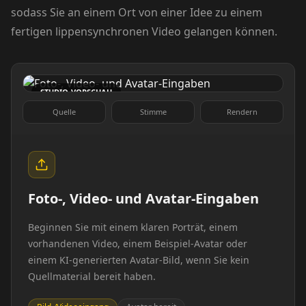
sodass Sie an einem Ort von einer Idee zu einem
Pet Host 06
Pet Host 07
fertigen lippensynchronen Video gelangen können.
Pet Host 08
Pet Host 09
STUDIO-VORSCHAU
Baby 01
Baby 02
Quelle
Stimme
Rendern
Baby 03
Baby 04
Baby 05
Baby 06
Foto-, Video- und Avatar-Eingaben
Baby 07
Baby 08
Beginnen Sie mit einem klaren Porträt, einem
vorhandenen Video, einem Beispiel-Avatar oder
Baby 09
Baby 10
einem KI-generierten Avatar-Bild, wenn Sie kein
Quellmaterial bereit haben.
Doctor 01
Doctor 02