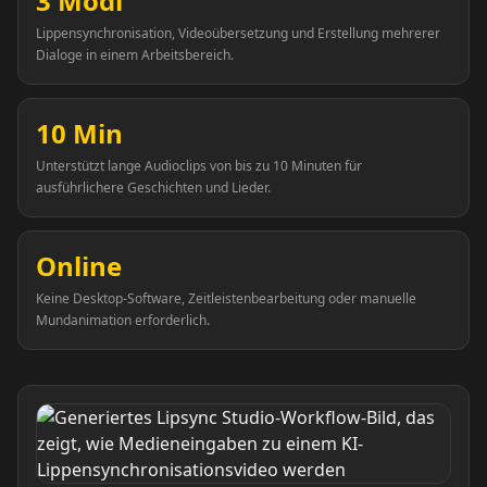
3 Modi
Reporter 02
Reporter 03
Lippensynchronisation, Videoübersetzung und Erstellung mehrerer
Dialoge in einem Arbeitsbereich.
Reporter 04
Reporter 05
10 Min
Reporter 06
Reporter 07
Unterstützt lange Audioclips von bis zu 10 Minuten für
ausführlichere Geschichten und Lieder.
Reporter 08
Reporter 09
Reporter 10
Show Host 01
Online
Keine Desktop-Software, Zeitleistenbearbeitung oder manuelle
Show Host 02
Show Host 03
Mundanimation erforderlich.
Show Host 04
Show Host 05
Show Host 06
Show Host 07
Show Host 08
Show Host 09