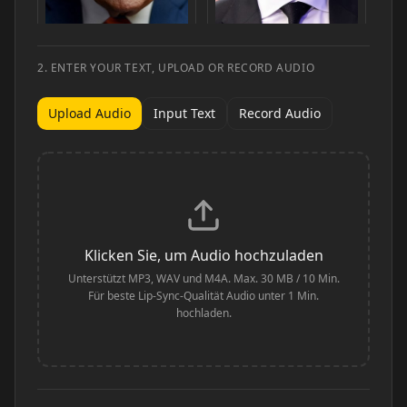
2. ENTER YOUR TEXT, UPLOAD OR RECORD AUDIO
Donald Trump
Elon Musk
Upload Audio
Input Text
Record Audio
Klicken Sie, um Audio hochzuladen
Unterstützt MP3, WAV und M4A. Max. 30 MB / 10 Min.
Für beste Lip-Sync-Qualität Audio unter 1 Min.
hochladen.
Taylor Swift
Lionel Messi