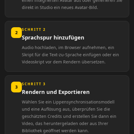
einen integrierten Avatar aus oder generieren Sie
direkt in Studio ein neues Avatar-Bild.
TV Anchor 03
TV Anchor 04
TV Anchor 05
TV Anchor 06
SCHRITT 2
2
Sprachspur hinzufügen
TV Anchor 07
TV Anchor 08
Audio hochladen, im Browser aufnehmen, ein
Skript für die Text-zu-Sprache einfügen oder ein
TV Anchor 09
TV Anchor 10
Videoskript vor dem Rendern übersetzen.
SCHRITT 3
3
Rendern und Exportieren
Wählen Sie ein Lippensynchronisationsmodell
und eine Auflösung aus, überprüfen Sie die
geschätzten Credits und erstellen Sie dann ein
Video, das heruntergeladen oder aus Ihrer
Bibliothek geöffnet werden kann.