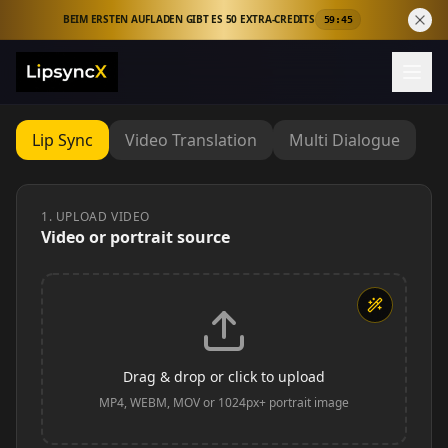
BEIM ERSTEN AUFLADEN GIBT ES 50 EXTRA-CREDITS
59:44
Lipsync Studio für KI-Lippensynchronisationsvideos
Lip Sync
Video Translation
Multi Dialogue
1. UPLOAD VIDEO
Video or portrait source
Drag & drop or click to upload
MP4, WEBM, MOV or 1024px+ portrait image