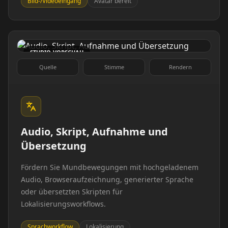
Bild-/Videoeingang
Avatar bereit
Doctor 03
Doctor 04
Doctor 05
Doctor 06
STUDIO-VORSCHAU
Doctor 07
Doctor 08
Quelle
Stimme
Rendern
Doctor 09
Doctor 10
Teacher 01
Teacher 02
Audio, Skript, Aufnahme und
Übersetzung
Teacher 03
Teacher 04
Fördern Sie Mundbewegungen mit hochgeladenem
Teacher 05
Teacher 06
Audio, Browseraufzeichnung, generierter Sprache
oder übersetzten Skripten für
Teacher 07
Teacher 08
Lokalisierungsworkflows.
Sprachworkflow
Lokalisierung