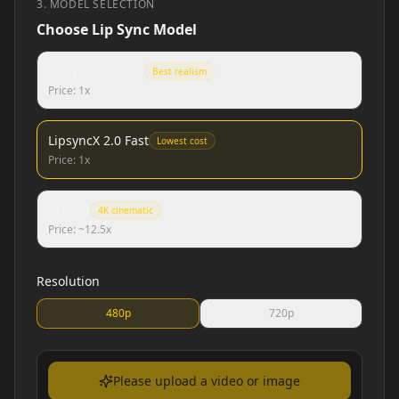
3. MODEL SELECTION
Choose Lip Sync Model
LipsyncX 2.0 Pro
Best realism
Price: 1x
LipsyncX 2.0 Fast
Lowest cost
Price: 1x
LTX 2.3
4K cinematic
Price: ~12.5x
Resolution
Cristiano Ronaldo
MrBeast
480p
720p
Please upload a video or image