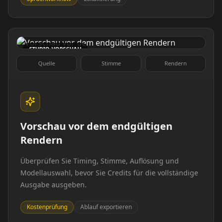
Teacher 09
Teacher 10
Lawyer 01
Lawyer 02
STUDIO-VORSCHAU
Lawyer 03
Lawyer 04
Quelle
Stimme
Rendern
Lawyer 05
Lawyer 06
Lawyer 07
Lawyer 08
Vorschau vor dem endgültigen
Lawyer 09
Lawyer 10
Rendern
Überprüfen Sie Timing, Stimme, Auflösung und
Coach 01
Coach 02
Modellauswahl, bevor Sie Credits für die vollständige
Ausgabe ausgeben.
Coach 03
Coach 04
Kostenprüfung
Ablauf exportieren
Coach 05
Coach 06