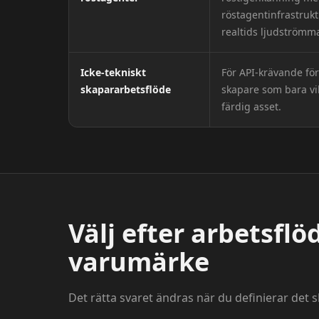
röstagentinfrastruk
realtids ljudströmma
Icke-tekniskt
För API-krävande för
skapararbetsflöde
skapare som bara vil
färdig asset.
Välj efter arbetsflöd
varumärke
Det rätta svaret ändras när du definierar det s