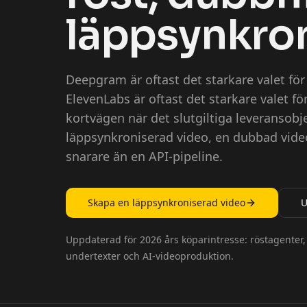
läppsynkro
Deepgram är oftast det starkare valet för 
ElevenLabs är oftast det starkare valet för
kortvägen när det slutgiltiga leveransobj
läppsynkroniserad video, en dubbad video
snarare än en API-pipeline.
Skapa en läppsynkroniserad video
U
Uppdaterad för 2026 års köparintresse: röstagenter,
undertexter och AI-videoproduktion.