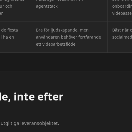
tur och
agentstack.
onboardin
r.
videoasset
 de flesta
Bra för ljudskapande, men
Bäst när 
l ha en
användaren behöver fortfarande
socialmed
ett videoarbetsflöde.
e, inte efter
lutgiltiga leveransobjektet.