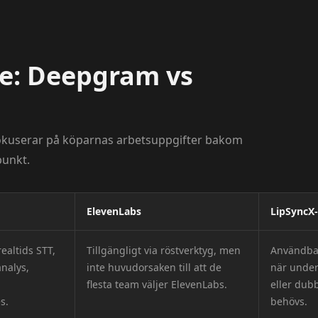
e: Deepgram vs
fokuserar på köparnas arbetsuppgifter bakom
punkt.
ElevenLabs
LipSyncX-
ealtids STT,
Tillgängligt via röstverktyg, men
Användbar
nalys,
inte huvudorsaken till att de
när under
flesta team väljer ElevenLabs.
eller dub
s.
behövs.