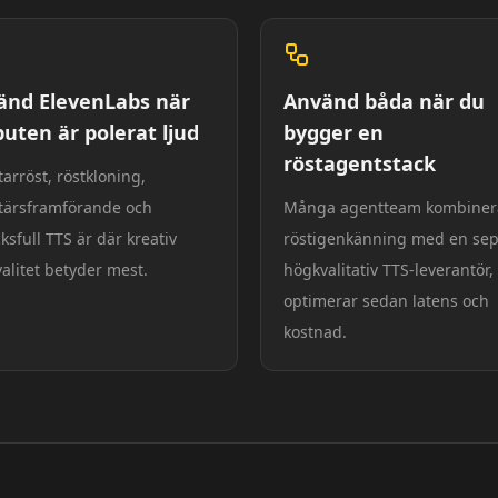
änd ElevenLabs när
Använd båda när du
uten är polerat ljud
bygger en
röstagentstack
tarröst, röstkloning,
tärsframförande och
Många agentteam kombiner
cksfull TTS är där kreativ
röstigenkänning med en sep
valitet betyder mest.
högkvalitativ TTS-leverantör,
optimerar sedan latens och
kostnad.