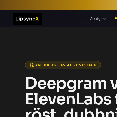
Verktyg
JÄMFÖRELSE AV AI-RÖSTSTACK
Deepgram 
ElevenLabs 
röst, dubbn