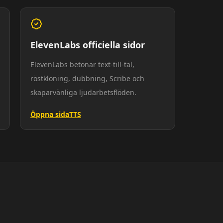
ElevenLabs officiella sidor
ElevenLabs betonar text-till-tal,
röstkloning, dubbning, Scribe och
skaparvänliga ljudarbetsflöden.
Öppna sida
TTS