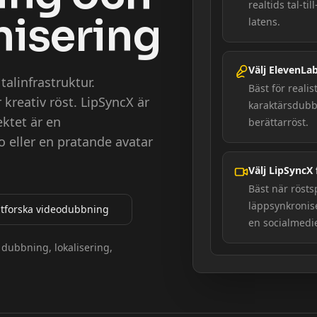
realtids tal-t
nisering
latens.
Välj ElevenLab
talinfrastruktur.
Bäst för realist
 kreativ röst. LipSyncX är
karaktärsdubb
ektet är en
berättarröst.
 eller en pratande avatar
Välj LipSyncX
Bäst när rösts
läppsynkronise
tforska videodubbning
en socialmedie
 dubbning, lokalisering,