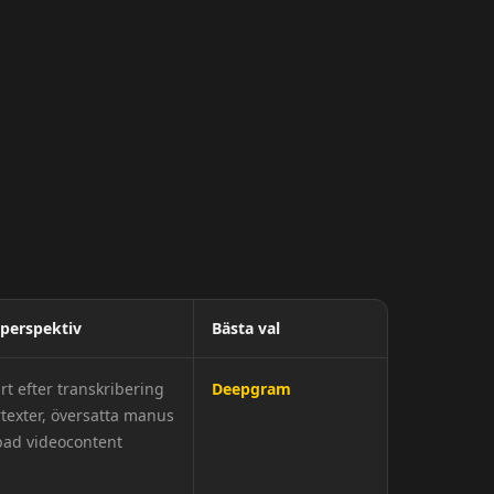
perspektiv
Bästa val
t efter transkribering
Deepgram
texter, översatta manus
bad videocontent