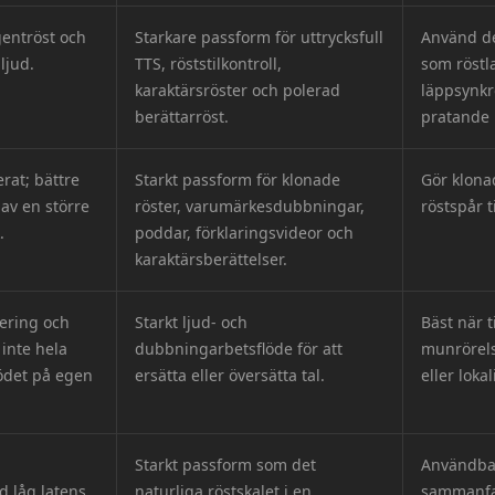
gentröst och
Starkare passform för uttrycksfull
Använd de
ljud.
TTS, röststilkontroll,
som röstl
karaktärsröster och polerad
läppsynkr
berättarröst.
pratande 
rat; bättre
Starkt passform för klonade
Gör klona
 av en större
röster, varumärkesdubbningar,
röstspår t
.
poddar, förklaringsvideor och
karaktärsberättelser.
bering och
Starkt ljud- och
Bäst när t
 inte hela
dubbningarbetsflöde för att
munrörels
ödet på egen
ersätta eller översätta tal.
eller loka
Starkt passform som det
Användbar
 låg latens,
naturliga röstskalet i en
sammanfat