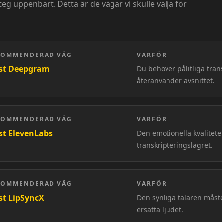
g uppenbart. Detta är de vägar vi skulle välja för
KOMMENDERAD VÄG
VARFÖR
st Deepgram
Du behöver pålitliga trans
återanvänder avsnittet.
KOMMENDERAD VÄG
VARFÖR
st ElevenLabs
Den emotionella kvalitete
transkripteringslagret.
KOMMENDERAD VÄG
VARFÖR
st LipSyncX
Den synliga talaren måste
ersatta ljudet.