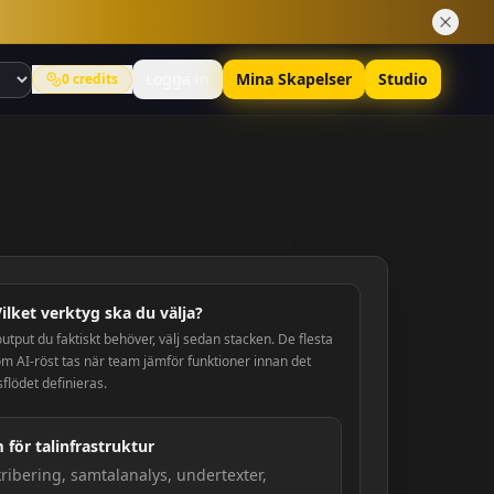
Logga in
Mina Skapelser
Studio
0
credits
lket verktyg ska du välja?
tput du faktiskt behöver, välj sedan stacken. De flesta
om AI-röst tas när team jämför funktioner innan det
sflödet definieras.
 för talinfrastruktur
kribering, samtalanalys, undertexter,