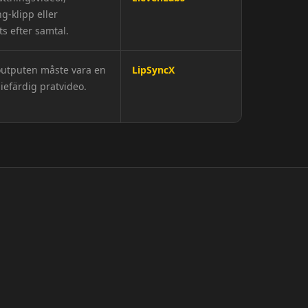
g-klipp eller
s efter samtal.
outputen måste vara en
LipSyncX
iefärdig pratvideo.