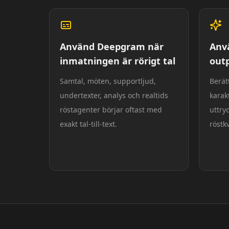
Använd Deepgram när
Anv
inmatningen är rörigt tal
outp
Samtal, möten, supportljud,
Berät
undertexter, analys och realtids
karak
röstagenter börjar oftast med
uttry
exakt tal-till-text.
röstk