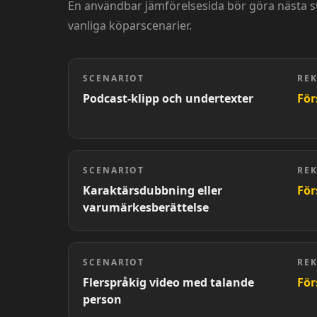
En användbar jämförelsesida bör göra nästa ste
vanliga köparscenarier.
SCENARIOT
RE
Podcast-klipp och undertexter
För
SCENARIOT
RE
Karaktärsdubbning eller
För
varumärkesberättelse
SCENARIOT
RE
Flerspråkig video med talande
För
person