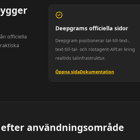
bygger
Deepgrams officiella sidor
n officiella
Deepgram positionerar tal-till-text-,
praktiska
text-till-tal- och röstagent-API:er kring
realtids talinfrastruktur.
Öppna sida
Dokumentation
efter användningsområde