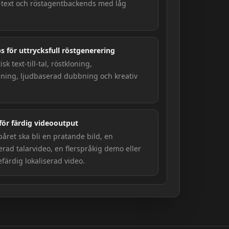
ill-text och röstagentbackends med låg
s för uttrycksfull röstgenerering
isk text-till-tal, röstkloning,
ning, ljudbaserad dubbning och kreativ
 för färdig videooutput
påret ska bli en pratande bild, en
rad talarvideo, en flerspråkig demo eller
färdig lokaliserad video.