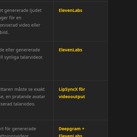
t genererade ljudet
ElevenLabs
ager för en
oniserad video eller
bild.
de eller genererade
ElevenLabs
ill synliga talarvideor.
ittaren måste se exakt
LipSyncX för
e, en pratande avatar
videooutput
liserad talarvideo.
t för genererade
Deepgram +
tningsvideor,
ElevenLabs