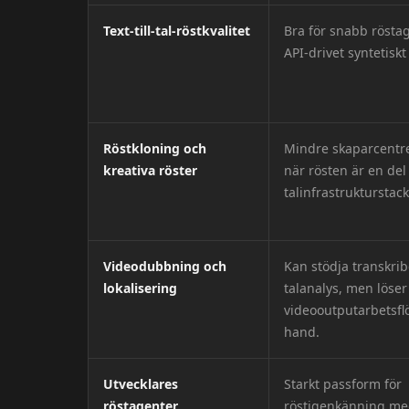
Text-till-tal-röstkvalitet
Bra för snabb rösta
API-drivet syntetiskt 
Röstkloning och
Mindre skaparcentre
kreativa röster
när rösten är en del
talinfrastrukturstack
Videodubbning och
Kan stödja transkri
lokalisering
talanalys, men löser
videooutputarbetsfl
hand.
Utvecklares
Starkt passform för
röstagenter
röstigenkänning med