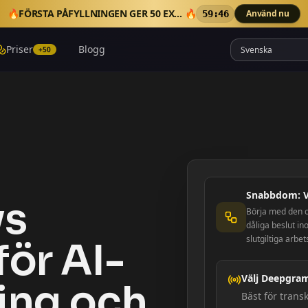
🔥
FÖRSTA PÅFYLLNINGEN GER 50 EXTRA CREDITS
🔥
Använd nu
59:45
Priser
Blogg
+50
Snabbdom: Vi
vs
Börja med den ou
dåliga beslut in
slutgiltiga arbet
för AI-
Välj Deepgram
ing och
Bäst för trans