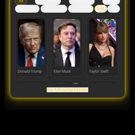
All
Celebrities
Streamers
Hosts
Reporters
Podcasters
YouTubers
9:16
16:9
Donald Trump
Elon Musk
Taylor Swift
Visa fullständigt bibliotek
Cristiano