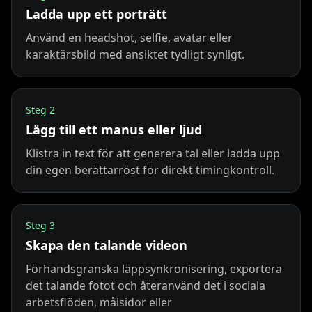
Ladda upp ett porträtt
TV Anchor 06
TV Anchor 07
TV Anchor 08
Använd en headshot, selfie, avatar eller
TV Anchor 09
TV Anchor 10
karaktärsbild med ansiktet tydligt synligt.
Steg
2
Lägg till ett manus eller ljud
Klistra in text för att generera tal eller ladda upp
din egen berättarröst för direkt timingkontroll.
Steg
3
Skapa den talande videon
Förhandsgranska läppsynkronisering, exportera
det talande fotot och återanvänd det i sociala
arbetsflöden, målsidor eller