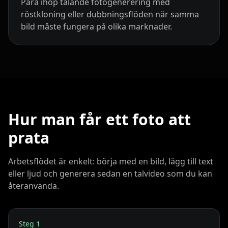
Para ihop talande fotogenerering med
röstkloning eller dubbningsflöden när samma
Coach 02
Coach 03
Coach 04
bild måste fungera på olika marknader.
Coach 05
Coach 06
Coach 07
Fitness 08
Fitness 09
Fitness 10
Beauty 01
Beauty 02
Beauty 03
Hur man får ett foto att
Beauty 04
Beauty 05
Beauty 06
prata
Beauty 07
Beauty 08
Beauty 09
Arbetsflödet är enkelt: börja med en bild, lägg till text
eller ljud och generera sedan en talvideo som du kan
Beauty 10
TV Anchor 01
TV Anchor 02
återanvända.
TV Anchor 03
TV Anchor 04
TV Anchor 05
Steg
1