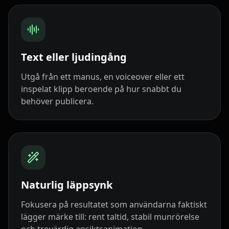
Cartoon 10
Pet Host 01
Pet Host 02
Pet Host 03
Pet Host 04
Pet Host 05
Text eller ljudingång
Pet Host 06
Pet Host 07
Pet Host 08
Utgå från ett manus, en voiceover eller ett
inspelat klipp beroende på hur snabbt du
Pet Host 09
Baby 01
Baby 02
behöver publicera.
Baby 03
Baby 04
Baby 05
Baby 06
Baby 07
Baby 08
Baby 09
Baby 10
Doctor 01
Naturlig läppsynk
Doctor 02
Doctor 03
Doctor 04
Fokusera på resultatet som användarna faktiskt
lägger märke till: rent taltid, stabil munrörelse
Doctor 05
Doctor 06
Doctor 07