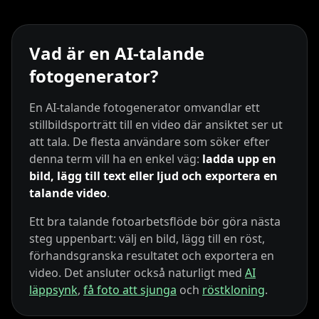
Lionel Messi
MrBeast
Ronaldo
Vad är en AI-talande
fotogenerator?
En AI-talande fotogenerator omvandlar ett
stillbildsporträtt till en video där ansiktet ser ut
att tala. De flesta användare som söker efter
denna term vill ha en enkel väg:
ladda upp en
Kai Cenat
IShowSpeed
Ninja
bild, lägg till text eller ljud och exportera en
talande video
.
Ett bra talande fotoarbetsflöde bör göra nästa
steg uppenbart: välj en bild, lägg till en röst,
förhandsgranska resultatet och exportera en
video. Det ansluter också naturligt med
AI
läppsynk
,
få foto att sjunga
och
röstkloning
.
xQc
Valkyrae
Podcaster 01