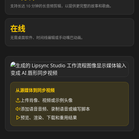
Reporter 02
Reporter 03
支持长达 10 分钟的长音频剪辑，以提供更完整的故事和歌曲。
Reporter 04
Reporter 05
在线
Reporter 06
Reporter 07
无需桌面软件、时间线编辑或手动嘴巴动画。
Reporter 08
Reporter 09
Reporter 10
Show Host 01
Show Host 02
Show Host 03
从源媒体到同步视频
上传肖像、视频或示例头像
Show Host 04
Show Host 05
添加语音音频、录制语音或编写脚本
预览、渲染、下载和重用结果
Show Host 06
Show Host 07
Show Host 08
Show Host 09