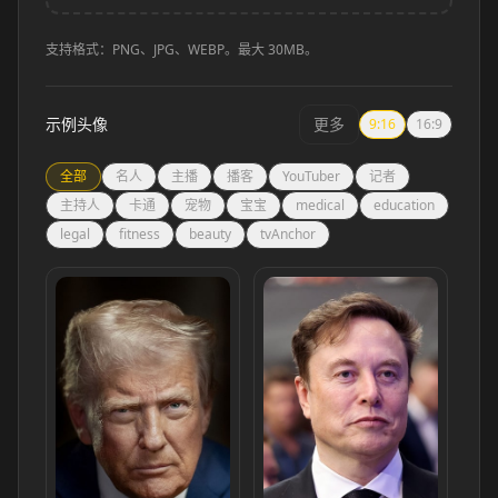
支持格式：PNG、JPG、WEBP。最大 30MB。
示例头像
更多
9:16
16:9
全部
名人
主播
播客
YouTuber
记者
主持人
卡通
宠物
宝宝
medical
education
legal
fitness
beauty
tvAnchor