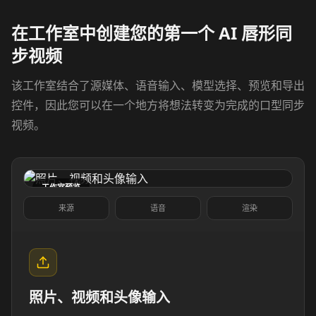
在工作室中创建您的第一个 AI 唇形同
Show Host 10
Cartoon 01
步视频
Cartoon 02
Cartoon 03
该工作室结合了源媒体、语音输入、模型选择、预览和导出
控件，因此您可以在一个地方将想法转变为完成的口型同步
Cartoon 04
Cartoon 05
视频。
Cartoon 06
Cartoon 07
Cartoon 08
Cartoon 09
工作室预览
来源
语音
渲染
Cartoon 10
Pet Host 01
Pet Host 02
Pet Host 03
照片、视频和头像输入
Pet Host 04
Pet Host 05