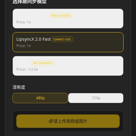
选择唇同步模型
LipsyncX 2.0 Pro
Best realism
Price: 1x
LipsyncX 2.0 Fast
Lowest cost
Price: 1x
LTX 2.3
4K cinematic
Price: ~12.5x
清晰度
Cristiano Ronaldo
MrBeast
480p
720p
请上传视频或图片