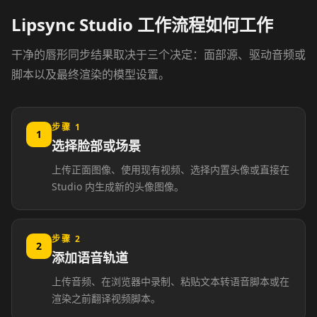
Lipsync Studio 工作流程如何工作
Lawyer 01
Lawyer 02
干净的唇形同步结果取决于三个决定：面部源、驱动音频或
脚本以及最终渲染的模型设置。
Lawyer 03
Lawyer 04
Lawyer 05
Lawyer 06
步骤 1
1
选择脸部或场景
Lawyer 07
Lawyer 08
上传正面图像、使用现有视频、选择内置头像或直接在
Studio 内生成新的头像图像。
Lawyer 09
Lawyer 10
Coach 01
Coach 02
步骤 2
2
添加语音轨道
Coach 03
Coach 04
上传音频、在浏览器中录制、粘贴文本转语音脚本或在
渲染之前翻译视频脚本。
Coach 05
Coach 06