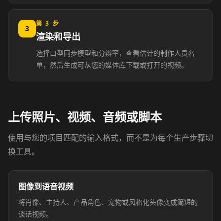
Coach 07
Fitness 08
第 3 步
3
渲染和导出
Fitness 09
Fitness 10
选择口型同步模型和分辨率，查看估计的制作人员名
单，然后生成可从您的媒体库下载或打开的视频。
Beauty 01
Beauty 02
Beauty 03
Beauty 04
上传照片、视频、音频或脚本
Beauty 05
Beauty 06
使用与您的项目匹配的输入格式，而不是为每个生产步骤切
Beauty 07
Beauty 08
换工具。
Beauty 09
Beauty 10
图像到语音视频
将肖像、主持人、产品角色、宠物或风格化头像变成简短的
TV Anchor 01
TV Anchor 02
谈话视频。