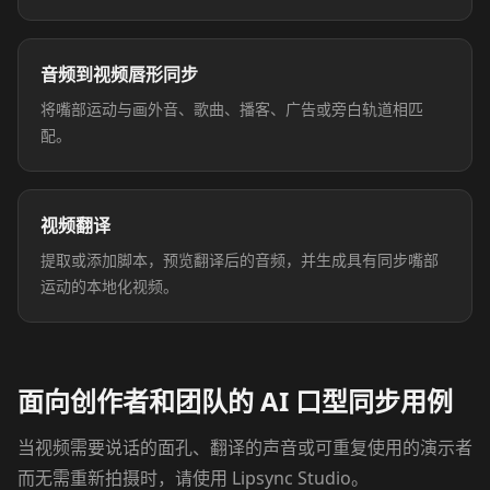
TV Anchor 03
TV Anchor 04
音频到视频唇形同步
TV Anchor 05
TV Anchor 06
将嘴部运动与画外音、歌曲、播客、广告或旁白轨道相匹
配。
TV Anchor 07
TV Anchor 08
TV Anchor 09
TV Anchor 10
视频翻译
提取或添加脚本，预览翻译后的音频，并生成具有同步嘴部
运动的本地化视频。
面向创作者和团队的 AI 口型同步用例
当视频需要说话的面孔、翻译的声音或可重复使用的演示者
而无需重新拍摄时，请使用 Lipsync Studio。