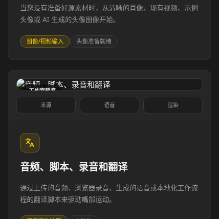
当您没有准备好源素材时，从清晰的肖像、现有视频、示例
Pet Host 06
Pet Host 07
头像或 AI 生成的头像图像开始。
Pet Host 08
Pet Host 09
图像/视频输入
头像准备就绪
Baby 01
Baby 02
工作室预览
Baby 03
Baby 04
来源
语音
渲染
Baby 05
Baby 06
Baby 07
Baby 08
音频、脚本、录音和翻译
Baby 09
Baby 10
通过上传的音频、浏览器录音、生成的语音或本地化工作流
Doctor 01
Doctor 02
程的翻译脚本来驱动嘴部运动。