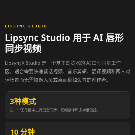
Podcaster 06
Podcaster 07
Podcaster 08
Podcaster 09
LIPSYNC STUDIO
Lipsync Studio 用于 AI 唇形
Podcaster 10
YouTuber 01
同步视频
YouTuber 02
YouTuber 03
LipsyncX Studio 是一个基于浏览器的 AI 口型同步工作
区，适合需要快速谈话视频、音乐剪辑、翻译视频和两人对
YouTuber 04
YouTuber 05
话场景而无需摄像人员或桌面编辑设置的创作者。
YouTuber 06
YouTuber 07
3种模式
YouTuber 08
YouTuber 09
在一个工作区中进行口型同步、视频翻译和多对话创建。
YouTuber 10
Reporter 01
10 分钟