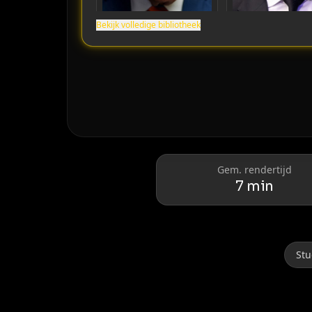
Bekijk volledige bibliotheek
Donald Trump
Elon Musk
Gem. rendertijd
7 min
Stu
Lionel Messi
Cristiano Ronaldo