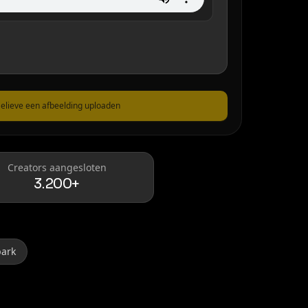
elieve een afbeelding uploaden
Creators aangesloten
3.200+
park