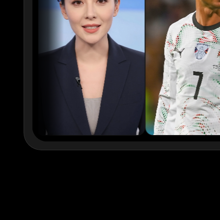
xQc
Valkyrae
Podcaster 02
Podcaster 03
Podcaster 05
Podcaster 06
Podcaster 08
Podcaster 09
YouTuber 01
YouTuber 02