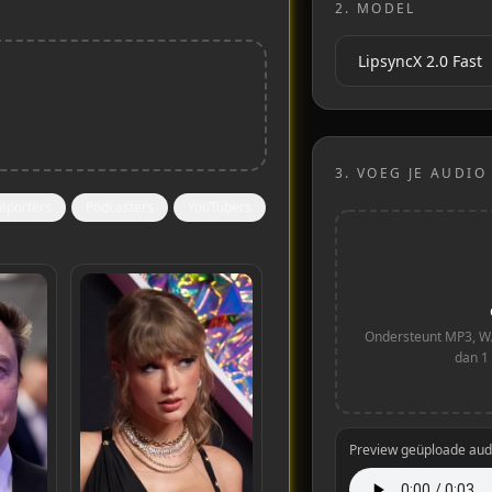
2.
MODEL
3.
VOEG JE AUDIO
eporters
Podcasters
YouTubers
Ondersteunt MP3, WA
dan 1 
Preview geüploade aud