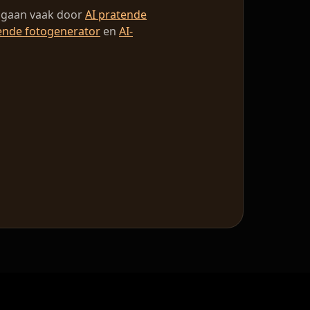
s gaan vaak door
AI pratende
ende fotogenerator
en
AI-