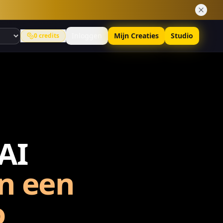
Inloggen
Mijn Creaties
Studio
0
credits
AI
in een
o