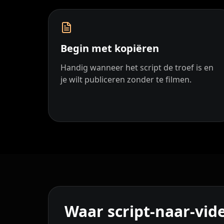
YouTuber 04
YouTuber 05
YouTuber 07
YouTuber 08
Begin met kopiëren
YouTuber 10
Reporter 01
Handig wanneer het script de troef is en
je wilt publiceren zonder te filmen.
Reporter 03
Reporter 04
Reporter 06
Reporter 07
Reporter 09
Reporter 10
Show Host 02
Show Host 03
Show Host 05
Show Host 06
Waar script-naar-vid