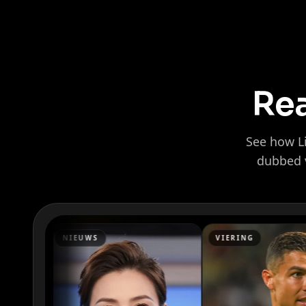
Rea
See how Li
dubbed v
Kai Cenat
IShowSpeed
VIERING
BRUILOFT