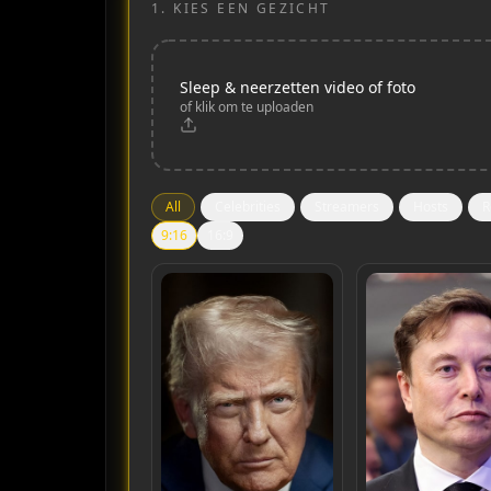
1.
KIES EEN GEZICHT
Sleep & neerzetten video of foto
of klik om te uploaden
All
Celebrities
Streamers
Hosts
R
9:16
16:9