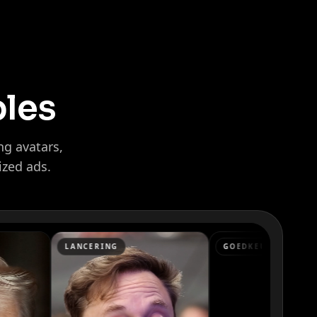
ples
ng avatars,
ized ads.
GOEDKEURING
NIEUWS