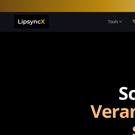
Tools
S
Veran