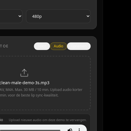
 TOE
Tekst
Audio
Opnemen
clean-male-demo-3s.mp3
V, M4A. Max. 30 MB / 10 min. Upload audio korter
min. voor de beste lip sync-kwaliteit.
io
Upload nieuwe audio om deze demo te vervangen.