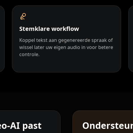
YouTuber 06
YouTuber 09
Stemklare workflow
Reporter 02
Koppel tekst aan gegenereerde spraak of
wissel later uw eigen audio in voor betere
controle.
Reporter 05
Reporter 08
Show Host 01
Show Host 04
Show Host 07
eo-AI past
Ondersteun