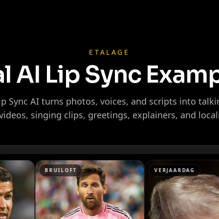
ETALAGE
l AI Lip Sync Exam
p Sync AI turns photos, voices, and scripts into talki
ideos, singing clips, greetings, explainers, and local
Ninja
VERJAARDAG
LANCERING