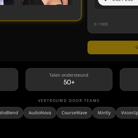
0
/ 1000
Taylor Swift
G
Talen ondersteund
50+
VERTROUWD DOOR TEAMS
dioBlend
AudioNova
CourseWave
Mintly
VisionS
MrBeast