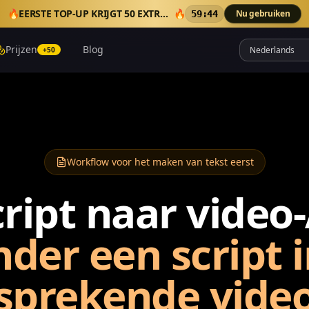
🔥
EERSTE TOP-UP KRIJGT 50 EXTRA CREDITS
🔥
Nu gebruiken
59:39
Prijzen
Blog
+50
Workflow voor het maken van tekst eerst
cript naar video-
der een script 
sprekende vide