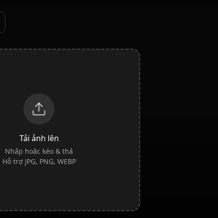
Tải ảnh lên
Nhấp hoặc kéo & thả
Hỗ trợ JPG, PNG, WEBP