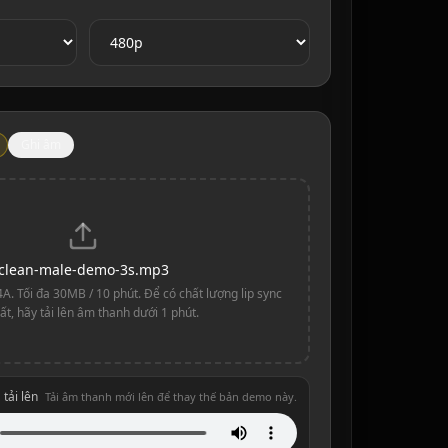
Ghi âm
clean-male-demo-3s.mp3
. Tối đa 30MB / 10 phút. Để có chất lượng lip sync
ất, hãy tải lên âm thanh dưới 1 phút.
tải lên
Tải âm thanh mới lên để thay thế bản demo này.