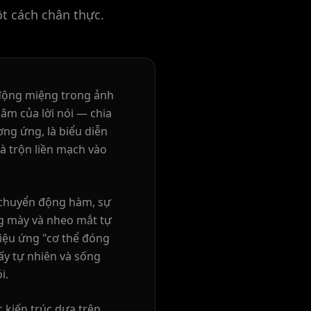
t cách chân thực.
 động miệng trong ảnh
âm của lời nói — chia
ng ứng, là biểu diễn
à trộn liền mạch vào
 chuyển động hàm, sự
ng mày và nheo mắt tự
hiệu ứng "cơ thể đóng
ấy tự nhiên và sống
i.
 kiến trúc dựa trên