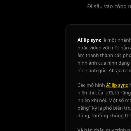
Đi sâu vào công 
AI lip sync
là một nhánh
hoặc video với một bản 
xQc
Valkyrae
âm thanh thành các pho
hình ảnh của hình dạng 
hình ảnh gốc, AI tạo ra
Podcaster 02
Podcaster 03
Các mô hình
AI lip sync
h
Podcaster 05
Podcaster 06
hiển thị của lưỡi, lộ r
nhiên khi nói. Một số m
Podcaster 08
Podcaster 09
băng" kỳ lạ phổ biến tr
động, thường không thể
YouTuber 01
YouTuber 02
Về bản chất, quy trình 