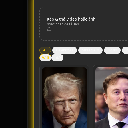
Kéo & thả video hoặc ảnh
hoặc nhấp để tải lên
All
Celebrities
Streamers
Hosts
R
9:16
16:9