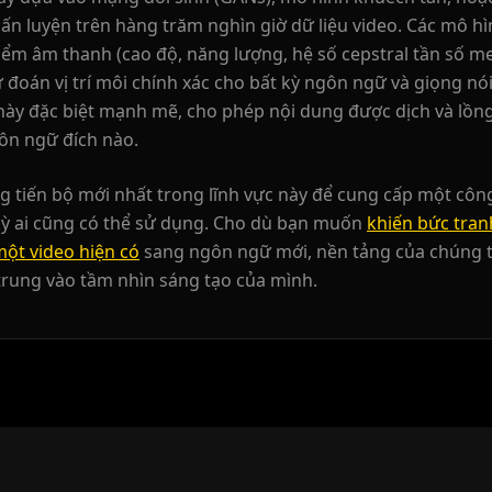
YouTuber 06
n luyện trên hàng trăm nghìn giờ dữ liệu video. Các mô h
iểm âm thanh (cao độ, năng lượng, hệ số cepstral tần số m
YouTuber 09
đoán vị trí môi chính xác cho bất kỳ ngôn ngữ và giọng n
ày đặc biệt mạnh mẽ, cho phép nội dung được dịch và lồng t
Reporter 02
ôn ngữ đích nào.
Reporter 05
 tiến bộ mới nhất trong lĩnh vực này để cung cấp một công
kỳ ai cũng có thể sử dụng. Cho dù bạn muốn
khiến bức tran
Reporter 08
một video hiện có
sang ngôn ngữ mới, nền tảng của chúng tô
trung vào tầm nhìn sáng tạo của mình.
Show Host 01
Show Host 04
Show Host 07
Show Host 10