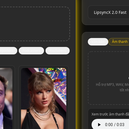
Văn bản
Âm thanh
eporters
Podcasters
YouTubers
Hỗ trợ MP3, WAV, M4A
tốt nh
Xem trước âm thanh đã 