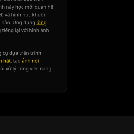
ình này học mối quan hệ
el) và hình học khuôn
ói nào. Ứng dụng
lồng
iếng lại với hình ảnh
 cụ dựa trên trình
h hát
, tạo
ảnh nói
i xử lý công việc nặng