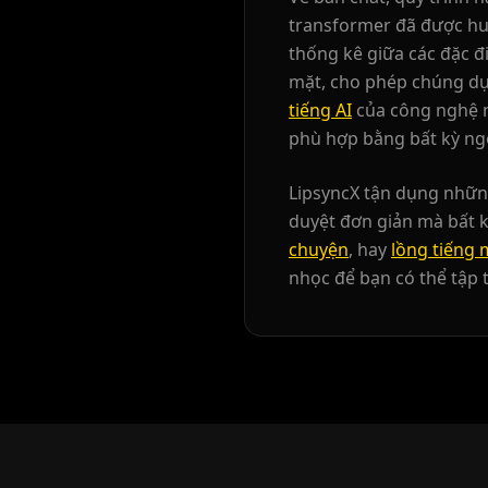
YouTuber 04
YouTuber 05
transformer đã được huấ
thống kê giữa các đặc đ
YouTuber 07
YouTuber 08
mặt, cho phép chúng dự 
tiếng AI
của công nghệ n
YouTuber 10
Reporter 01
phù hợp bằng bất kỳ ng
Reporter 03
Reporter 04
LipsyncX tận dụng những
duyệt đơn giản mà bất 
Reporter 06
Reporter 07
chuyện
, hay
lồng tiếng 
nhọc để bạn có thể tập 
Reporter 09
Reporter 10
Show Host 02
Show Host 03
Show Host 05
Show Host 06
Show Host 08
Show Host 09