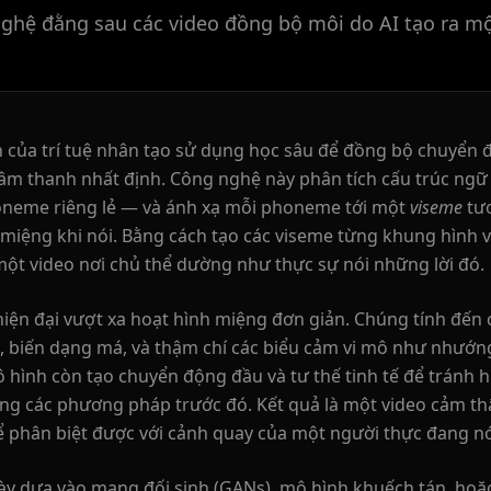
nghệ đằng sau các video đồng bộ môi do AI tạo ra mộ
 của trí tuệ nhân tạo sử dụng học sâu để đồng bộ chuyển
âm thanh nhất định. Công nghệ này phân tích cấu trúc ngữ 
Podcaster 01
neme riêng lẻ — và ánh xạ mỗi phoneme tới một
viseme
tươ
miệng khi nói. Bằng cách tạo các viseme từng khung hình v
 một video nơi chủ thể dường như thực sự nói những lời đó.
Podcaster 04
iện đại vượt xa hoạt hình miệng đơn giản. Chúng tính đến
Podcaster 07
ăng, biến dạng má, và thậm chí các biểu cảm vi mô như nhướ
ô hình còn tạo chuyển động đầu và tư thế tinh tế để tránh 
Podcaster 10
ong các phương pháp trước đó. Kết quả là một video cảm th
 phân biệt được với cảnh quay của một người thực đang nó
YouTuber 03
này dựa vào mạng đối sinh (GANs), mô hình khuếch tán, hoặc