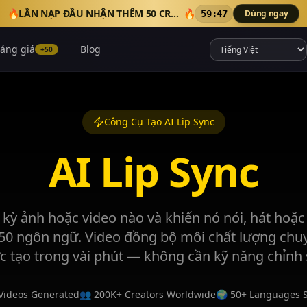
🔥
LẦN NẠP ĐẦU NHẬN THÊM 50 CREDITS
🔥
Dùng ngay
59:45
ảng giá
Blog
+50
Công Cụ Tạo AI Lip Sync
AI Lip Sync
t kỳ ảnh hoặc video nào và khiến nó nói, hát hoặc
50 ngôn ngữ. Video đồng bộ môi chất lượng chu
c tạo trong vài phút — không cần kỹ năng chỉnh 
Videos Generated
👥 200K+ Creators Worldwide
🌍 50+ Languages 