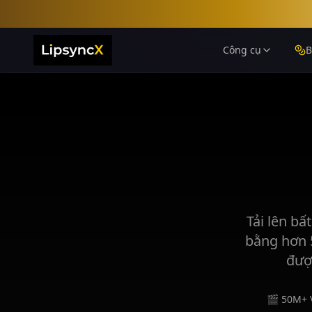
Công cụ
B
Tải lên bấ
bằng hơn 
đượ
🎬 50M+ 