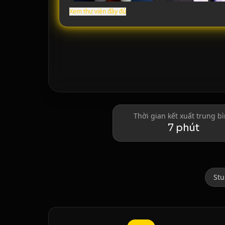
Xem thư viện đầy đủ
Donald Trump
Elon Musk
Thời gian kết xuất trung b
7 phút
Stu
Lionel Messi
Cristiano Ronaldo