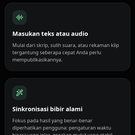
Cartoon 10
Pet Host 01
Pet Host 02
Pet Host 03
Pet Host 04
Pet Host 05
Masukan teks atau audio
Pet Host 06
Pet Host 07
Pet Host 08
Mulai dari skrip, sulih suara, atau rekaman klip
tergantung seberapa cepat Anda perlu
Pet Host 09
Baby 01
Baby 02
mempublikasikannya.
Baby 03
Baby 04
Baby 05
Baby 06
Baby 07
Baby 08
Baby 09
Baby 10
Doctor 01
Sinkronisasi bibir alami
Doctor 02
Doctor 03
Doctor 04
Fokus pada hasil yang benar-benar
diperhatikan pengguna: pengaturan waktu
Doctor 05
Doctor 06
Doctor 07