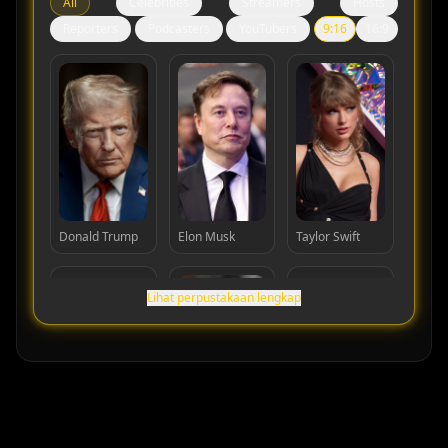
All
Celebrities
Streamers
Hosts
Reporters
Podcasters
YouTubers
9:16
16:9
Donald Trump
Elon Musk
Taylor Swift
Lihat perpustakaan lengkap
Cristiano