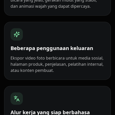
bicara yang jelas, gerakan mulut yang stabil,
dan animasi wajah yang dapat dipercaya.
Doctor 08
Doctor 09
Doctor 10
Teacher 01
Teacher 02
Teacher 03
Teacher 04
Teacher 05
Teacher 06
Beberapa penggunaan keluaran
Teacher 07
Teacher 08
Teacher 09
Ekspor video foto berbicara untuk media sosial,
halaman produk, penjelasan, pelatihan internal,
Teacher 10
Lawyer 01
Lawyer 02
atau konten pembuat.
Lawyer 03
Lawyer 04
Lawyer 05
Lawyer 06
Lawyer 07
Lawyer 08
Lawyer 09
Lawyer 10
Coach 01
Alur kerja yang siap berbahasa