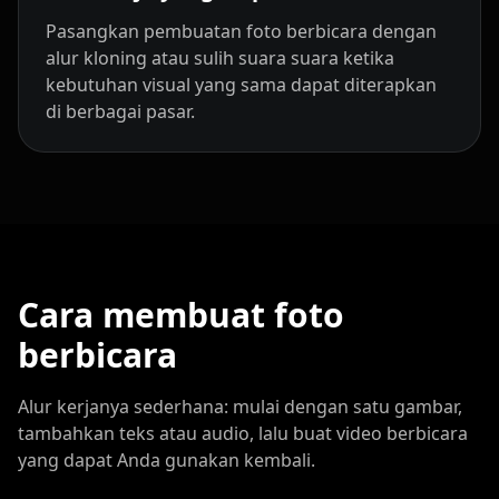
Pasangkan pembuatan foto berbicara dengan
Coach 02
Coach 03
Coach 04
alur kloning atau sulih suara suara ketika
kebutuhan visual yang sama dapat diterapkan
Coach 05
Coach 06
Coach 07
di berbagai pasar.
Fitness 08
Fitness 09
Fitness 10
Beauty 01
Beauty 02
Beauty 03
Beauty 04
Beauty 05
Beauty 06
Cara membuat foto
Beauty 07
Beauty 08
Beauty 09
berbicara
Beauty 10
TV Anchor 01
TV Anchor 02
Alur kerjanya sederhana: mulai dengan satu gambar,
tambahkan teks atau audio, lalu buat video berbicara
yang dapat Anda gunakan kembali.
TV Anchor 03
TV Anchor 04
TV Anchor 05