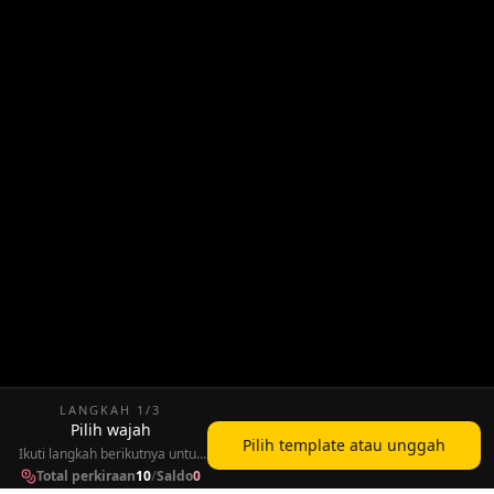
LANGKAH
1
/
3
Pilih wajah
Pilih template atau unggah
Ikuti langkah berikutnya untuk
terus membuat video Anda.
Total perkiraan
10
/
Saldo
0