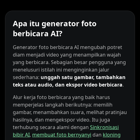
Lionel Messi
MrBeast
Ronaldo
Apa itu generator foto
berbicara AI?
Generator foto berbicara AI mengubah potret
diam menjadi video yang menampilkan wajah
yang berbicara. Sebagian besar pengguna yang
menelusuri istilah ini menginginkan jalur
Kai Cenat
IShowSpeed
Ninja
sederhana:
unggah satu gambar, tambahkan
teks atau audio, dan ekspor video berbicara
.
Alur kerja foto berbicara yang baik harus
memperjelas langkah berikutnya: memilih
gambar, menambahkan suara, melihat pratinjau
hasilnya, dan mengekspor video. Itu juga
terhubung secara alami dengan
Sinkronisasi
bibir AI
,
membuat foto bernyanyi
dan
kloning
xQc
Valkyrae
Podcaster 01