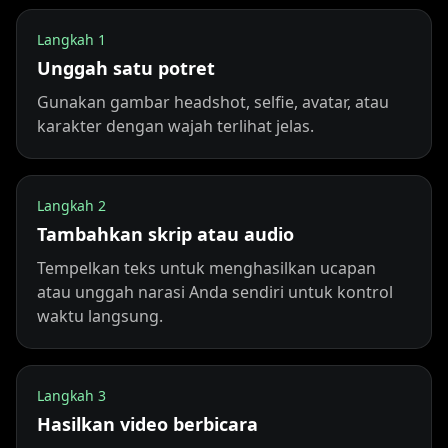
TV Anchor 06
TV Anchor 07
TV Anchor 08
Langkah
1
Unggah satu potret
TV Anchor 09
TV Anchor 10
Gunakan gambar headshot, selfie, avatar, atau
karakter dengan wajah terlihat jelas.
Langkah
2
Tambahkan skrip atau audio
Tempelkan teks untuk menghasilkan ucapan
atau unggah narasi Anda sendiri untuk kontrol
waktu langsung.
Langkah
3
Hasilkan video berbicara