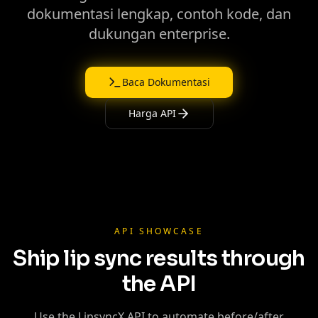
dokumentasi lengkap, contoh kode, dan
dukungan enterprise.
Baca Dokumentasi
Harga API
API SHOWCASE
Ship lip sync results through
the API
Use the LipsyncX API to automate before/after