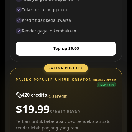
Tidak perlu langganan
Kredit tidak kedaluwarsa
Render gagal dikembalikan
Top up $9.99
PALING POPULER
PALING POPULER UNTUK KREATOR
$0.043 / credit
HEMAT 14%
420
credits
+50 kredit
$19.99
SEKALI BAYAR
Terbaik untuk beberapa video pendek atau satu
render lebih panjang yang rapi.