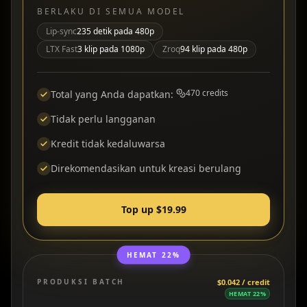
BERLAKU DI SEMUA MODEL
Lip-sync
235 detik pada 480p
LTX Fast
3 klip pada 1080p
Zroq
94 klip pada 480p
470
credits
Total yang Anda dapatkan
:
Tidak perlu langganan
Kredit tidak kedaluwarsa
Direkomendasikan untuk kreasi berulang
Top up $19.99
HEMAT 22%
PRODUKSI BATCH
$0.042 / credit
HEMAT 22%