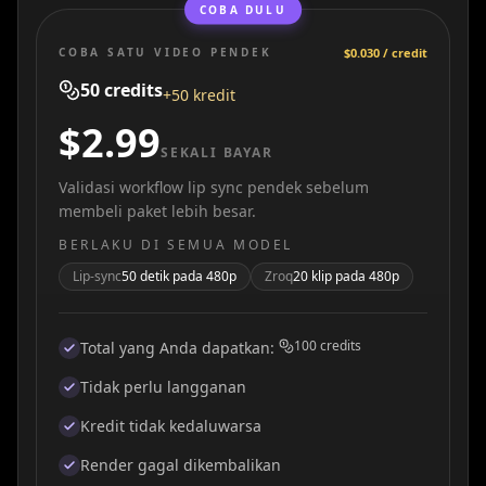
COBA DULU
COBA SATU VIDEO PENDEK
$0.030 / credit
50
credits
+50 kredit
$2.99
SEKALI BAYAR
Validasi workflow lip sync pendek sebelum
membeli paket lebih besar.
BERLAKU DI SEMUA MODEL
Lip-sync
50 detik pada 480p
Zroq
20 klip pada 480p
100
credits
Total yang Anda dapatkan
:
Tidak perlu langganan
Kredit tidak kedaluwarsa
Render gagal dikembalikan