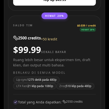
HEMAT 28%
SALDO TIM
$0.039 / credit
HEMAT 28%
2500
credits
+50 kredit
$99.99
SEKALI BAYAR
Ruang lebih besar untuk eksperimen tim, draft
klien, dan output multi bahasa.
BERLAKU DI SEMUA MODEL
Lip-sync
1275 detik pada 480p
LTX Fast
21 klip pada 1080p
Zroq
510 klip pada 480p
2550
credits
Total yang Anda dapatkan
: