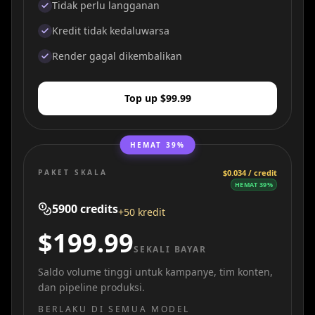
Tidak perlu langganan
Kredit tidak kedaluwarsa
Render gagal dikembalikan
Top up $99.99
HEMAT 39%
PAKET SKALA
$0.034 / credit
HEMAT 39%
5900
credits
+50 kredit
$199.99
SEKALI BAYAR
Saldo volume tinggi untuk kampanye, tim konten,
dan pipeline produksi.
BERLAKU DI SEMUA MODEL