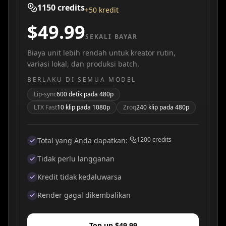
1150
credits
+50 kredit
$49.99
SEKALI BAYAR
Biaya unit lebih rendah untuk kreator rutin,
variasi lokal, dan produksi batch.
BERLAKU DI SEMUA MODEL
Lip-sync
600 detik pada 480p
LTX Fast
10 klip pada 1080p
Zroq
240 klip pada 480p
1200
credits
Total yang Anda dapatkan
:
Tidak perlu langganan
Kredit tidak kedaluwarsa
Render gagal dikembalikan
Top up $49.99