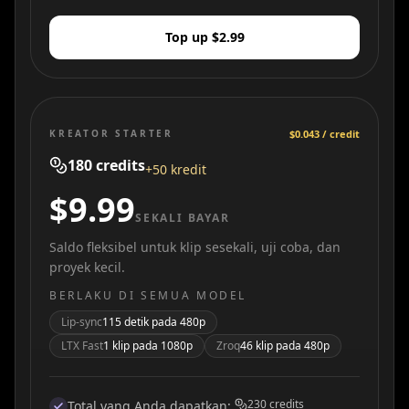
Top up $2.99
KREATOR STARTER
$0.043 / credit
180
credits
+50 kredit
$9.99
SEKALI BAYAR
Saldo fleksibel untuk klip sesekali, uji coba, dan
proyek kecil.
BERLAKU DI SEMUA MODEL
Lip-sync
115 detik pada 480p
LTX Fast
1 klip pada 1080p
Zroq
46 klip pada 480p
230
credits
Total yang Anda dapatkan
: