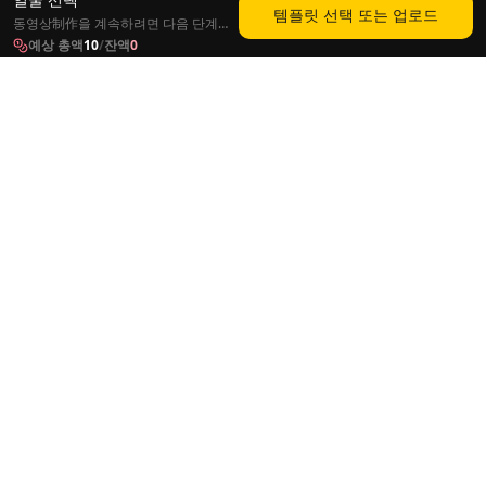
템플릿 선택 또는 업로드
동영상制作을 계속하려면 다음 단계를
따르세요.
예상 총액
10
/
잔액
0
AI Lip Sync FAQ
무료 lip sync AI, 이미지-비디오 립싱크, 동영상 더빙, 가격,
언어, API에 대한 답변입니다.
Lip Sync AI란 무엇인가요?
+