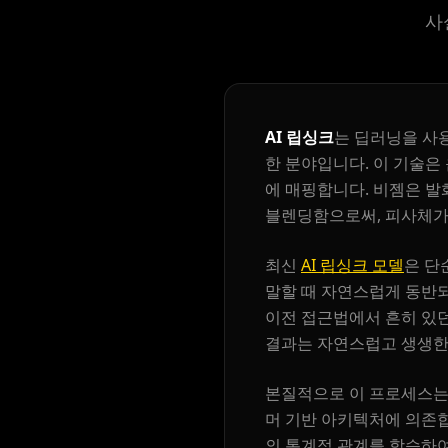
사
AI 립싱크
는 딥러닝을 사
한 분야입니다. 이 기술은
xQc
Valkyrae
에 매핑합니다. 비젬은 발
블렌딩함으로써, 피사체가
Podcaster 02
Podcaster 03
최신
AI 립싱크 모델
은 단
말할 때 자연스럽게 동반되
Podcaster 05
Podcaster 06
이전 접근법에서 흔히 있던
결과는 자연스럽고 생생한 
Podcaster 08
Podcaster 09
본질적으로 이 프로세스는 
YouTuber 01
YouTuber 02
머 기반 아키텍처에 의존합니
의 통계적 관계를 학습하여