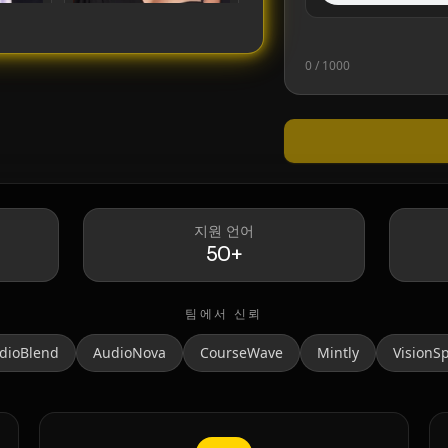
0
/ 1000
Taylor Swift
지원 언어
50+
팀에서 신뢰
dioBlend
AudioNova
CourseWave
Mintly
VisionS
MrBeast