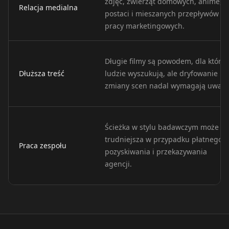
zdjęć, zwierząt domowych, anime,
Relacja medialna
postaci i mieszanych przepływów
Teacher 01
Teacher 02
Teacher 03
pracy marketingowych.
Teacher 04
Teacher 05
Teacher 06
Długie filmy są powodem, dla które
Dłuższa treść
ludzie wyszukują, ale dryfowanie i
Teacher 07
Teacher 08
Teacher 09
zmiany scen nadal wymagają uwagi
Teacher 10
Lawyer 01
Lawyer 02
Ścieżka w stylu badawczym może by
Lawyer 03
Lawyer 04
Lawyer 05
trudniejsza w przypadku płatnego
Praca zespołu
pozyskiwania i przekazywania
Lawyer 06
Lawyer 07
Lawyer 08
agencji.
Lawyer 09
Lawyer 10
Coach 01
Coach 02
Coach 03
Coach 04