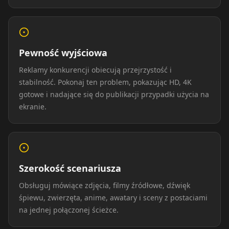
Podcaster 05
Podcaster 06
Podcaster 07
Podcaster 08
Podcaster 09
Podcaster 10
Pewność wyjściowa
Reklamy konkurencji obiecują przejrzystość i
YouTuber 01
YouTuber 02
YouTuber 03
stabilność. Pokonaj ten problem, pokazując HD, 4K
gotowe i nadające się do publikacji przypadki użycia na
YouTuber 04
YouTuber 05
YouTuber 06
ekranie.
YouTuber 07
YouTuber 08
YouTuber 09
YouTuber 10
Reporter 01
Reporter 02
Szerokość scenariusza
Obsługuj mówiące zdjęcia, filmy źródłowe, dźwięk
Reporter 03
Reporter 04
Reporter 05
śpiewu, zwierzęta, anime, awatary i sceny z postaciami
na jednej połączonej ścieżce.
Reporter 06
Reporter 07
Reporter 08