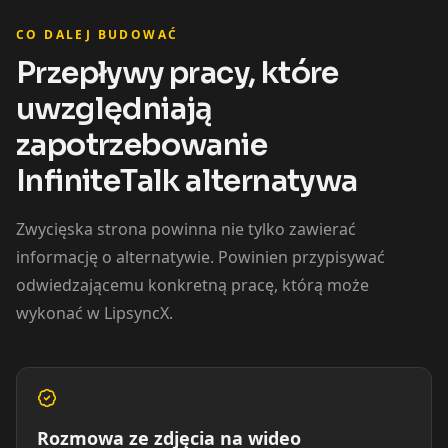
Coach 05
Coach 06
Coach 07
CO DALEJ BUDOWAĆ
Przepływy pracy, które
Fitness 08
Fitness 09
Fitness 10
uwzględniają
zapotrzebowanie
Beauty 01
Beauty 02
Beauty 03
InfiniteTalk alternatywa
Beauty 04
Beauty 05
Beauty 06
Zwycięska strona powinna nie tylko zawierać
Beauty 07
Beauty 08
Beauty 09
informację o alternatywie. Powinien przypisywać
odwiedzającemu konkretną pracę, którą może
Beauty 10
TV Anchor 01
TV Anchor 02
wykonać w LipsyncX.
TV Anchor 03
TV Anchor 04
TV Anchor 05
TV Anchor 06
TV Anchor 07
TV Anchor 08
Rozmowa ze zdjęcia na wideo