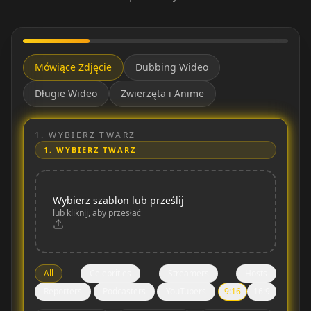
Mówiące Zdjęcie
Dubbing Wideo
Długie Wideo
Zwierzęta i Anime
1.
WYBIERZ TWARZ
1.
WYBIERZ TWARZ
Wybierz szablon lub prześlij
lub kliknij, aby przesłać
All
Celebrities
Streamers
Hosts
Reporters
Podcasters
YouTubers
9:16
16:9