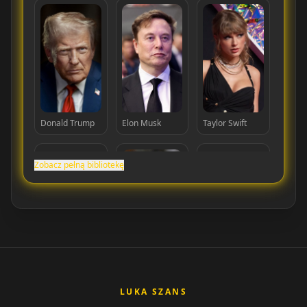
Donald Trump
Elon Musk
Taylor Swift
Zobacz pełną bibliotekę
Cristiano
Lionel Messi
MrBeast
Ronaldo
LUKA SZANS