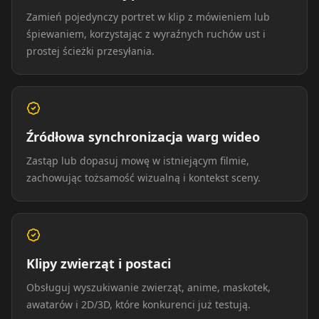
TV Anchor 09
TV Anchor 10
Zamień pojedynczy portret w klip z mówieniem lub
śpiewaniem, korzystając z wyraźnych ruchów ust i
prostej ścieżki przesyłania.
Źródłowa synchronizacja warg wideo
Zastąp lub dopasuj mowę w istniejącym filmie,
zachowując tożsamość wizualną i kontekst sceny.
Klipy zwierząt i postaci
Obsługuj wyszukiwanie zwierząt, anime, maskotek,
awatarów i 2D/3D, które konkurenci już testują.