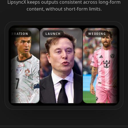
LipsyncX keeps outputs consistent across long-form
content, without short-form limits.
EBRATION
LAUNCH
WEDDING
END