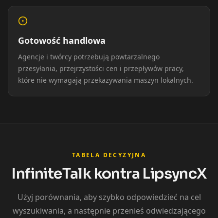
Reporter 09
Reporter 10
Show Host 01
Gotowość handlowa
Show Host 02
Show Host 03
Show Host 04
Agencje i twórcy potrzebują powtarzalnego
Show Host 05
Show Host 06
Show Host 07
przesyłania, przejrzystości cen i przepływów pracy,
które nie wymagają przekazywania maszyn lokalnych.
Show Host 08
Show Host 09
Show Host 10
Cartoon 01
Cartoon 02
Cartoon 03
Cartoon 04
Cartoon 05
Cartoon 06
TABELA DECYZYJNA
InfiniteTalk kontra LipsyncX
Cartoon 07
Cartoon 08
Cartoon 09
Użyj porównania, aby szybko odpowiedzieć na cel
Cartoon 10
Pet Host 01
Pet Host 02
wyszukiwania, a następnie przenieś odwiedzającego