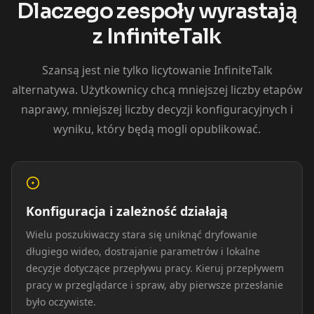
Dlaczego zespoły wyrastają
z InfiniteTalk
Szansą jest nie tylko licytowanie InfiniteTalk
alternatywa. Użytkownicy chcą mniejszej liczby etapów
naprawy, mniejszej liczby decyzji konfiguracyjnych i
Kai Cenat
IShowSpeed
Ninja
wyniku, który będą mogli opublikować.
Konfiguracja i zależność działają
Wielu poszukiwaczy stara się uniknąć dryfowanie
długiego wideo, dostrajanie parametrów i lokalne
decyzje dotyczące przepływu pracy. Kieruj przepływem
xQc
Valkyrae
Podcaster 01
pracy w przeglądarce i spraw, aby pierwsze przesłanie
było oczywiste.
Podcaster 02
Podcaster 03
Podcaster 04