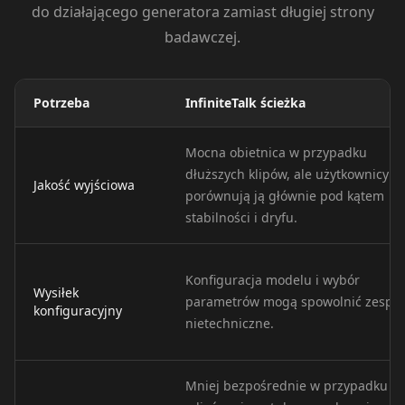
Pet Host 03
Pet Host 04
Pet Host 05
do działającego generatora zamiast długiej strony
badawczej.
Pet Host 06
Pet Host 07
Pet Host 08
Potrzeba
InfiniteTalk ścieżka
Pet Host 09
Baby 01
Baby 02
Mocna obietnica w przypadku
Baby 03
Baby 04
Baby 05
dłuższych klipów, ale użytkownicy
Jakość wyjściowa
porównują ją głównie pod kątem
Baby 06
Baby 07
Baby 08
stabilności i dryfu.
Baby 09
Baby 10
Doctor 01
Konfiguracja modelu i wybór
Wysiłek
parametrów mogą spowolnić zespoł
Doctor 02
Doctor 03
Doctor 04
konfiguracyjny
nietechniczne.
Doctor 05
Doctor 06
Doctor 07
Mniej bezpośrednie w przypadku
Doctor 08
Doctor 09
Doctor 10