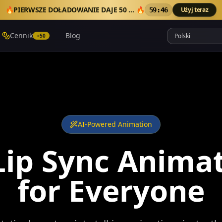
🔥
PIERWSZE DOŁADOWANIE DAJE 50 DODATKOWYCH KREDYTÓW
🔥
Użyj teraz
59:44
Cennik
Blog
+50
AI-Powered Animation
Lip Sync Anima
for Everyone