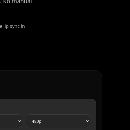
y. No manual
 lip sync in