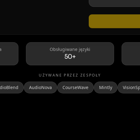
Taylor Swift
a
Obsługiwane języki
50+
UŻYWANE PRZEZ ZESPOŁY
dioBlend
AudioNova
CourseWave
Mintly
VisionS
MrBeast