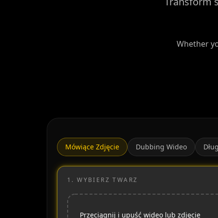
Transform s
Whether you
Mówiące Zdjęcie
Dubbing Wideo
Dług
1.
WYBIERZ TWARZ
Przeciągnij i upuść wideo lub zdjęcie