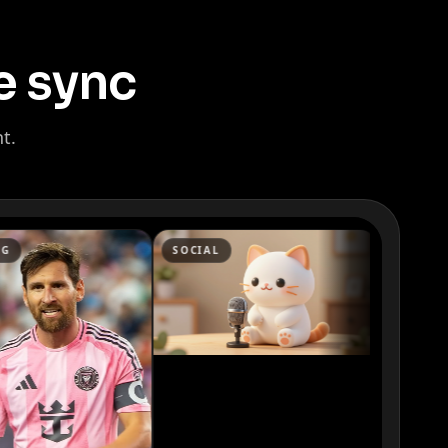
e sync
t.
SOCIAL
PAID ADS