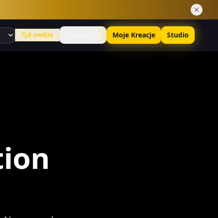
Zaloguj się
Moje Kreacje
Studio
0
credits
tion