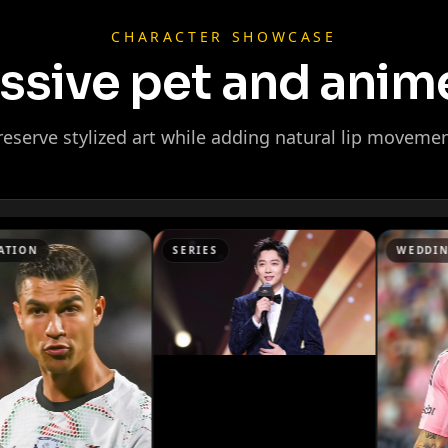
CHARACTER SHOWCASE
ssive pet and anim
reserve stylized art while adding natural lip movemen
Ninja
SERIES
WEDDING