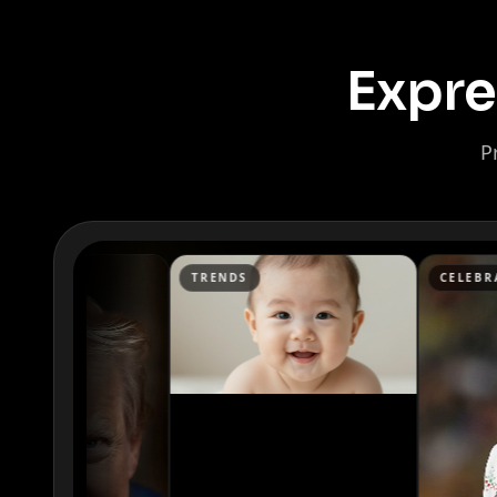
Expre
P
Kai Cenat
IShowSpeed
TRENDS
CELEBRATION