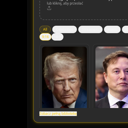
lub kliknij, aby przesłać
All
Celebrities
Streamers
Hosts
R
9:16
16:9
Zobacz pełną bibliotekę