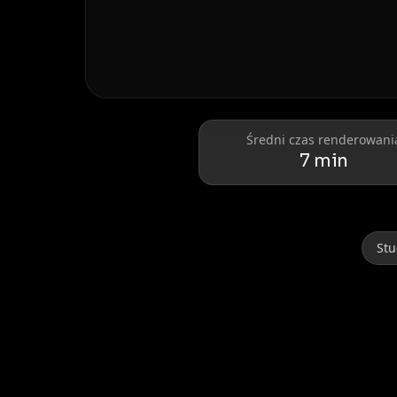
Donald Trump
Elon Musk
Średni czas renderowani
7 min
Stu
Lionel Messi
Cristiano Ronaldo