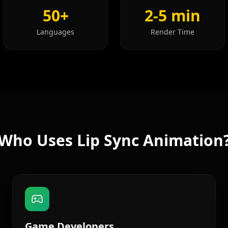
50+
2-5 min
Reporter 02
Languages
Render Time
Reporter 05
Reporter 08
Show Host 01
Show Host 04
Who Uses Lip Sync Animation
Show Host 07
Show Host 10
Cartoon 03
Game Developers