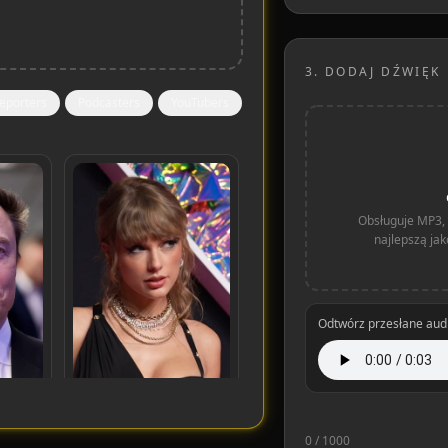
3.
DODAJ DŹWIĘK
eporters
Podcasters
YouTubers
Obsługuje MP3, 
najlepszą jako
Odtwórz przesłane aud
0
/ 1000