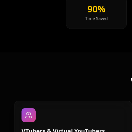
90%
YouTuber 10
Reporter 01
Time Saved
Reporter 03
Reporter 04
Reporter 06
Reporter 07
Reporter 09
Reporter 10
Show Host 02
Show Host 03
Show Host 05
Show Host 06
Show Host 08
Show Host 09
Cartoon 01
Cartoon 02
VTubers & Virtual YouTubers