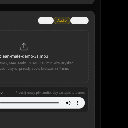
Tekst
Audio
Nagraj
clean-male-demo-3s.mp3
WAV, M4A. Maks. 30 MB / 10 min. Aby uzyskać
ść lip sync, prześlij audio krótsze niż 1 min.
io
Prześlij nowy plik audio, aby zastąpić to demo.