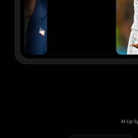
xQc
Valkyrae
Podcaster 02
Podcaster 03
Podcaster 05
Podcaster 06
Podcaster 08
Podcaster 09
YouTuber 01
YouTuber 02
YouTuber 04
YouTuber 05
AI Lip S
YouTuber 07
YouTuber 08