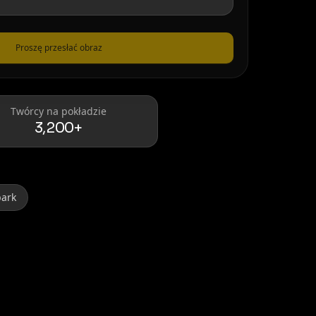
Proszę przesłać obraz
Twórcy na pokładzie
3,200+
park