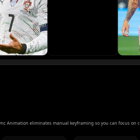
Podcaster 01
Podcaster 04
Podcaster 07
Podcaster 10
YouTuber 03
YouTuber 06
ync Animation eliminates manual keyframing so you can focus on cr
YouTuber 09