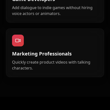
Cartoon 06
Add dialogue to indie games without hiring
voice actors or animators.
Cartoon 09
Pet Host 02
Pet Host 05
Marketing Professionals
Pet Host 08
Quickly create product videos with talking
characters.
Baby 02
Baby 05
Baby 08