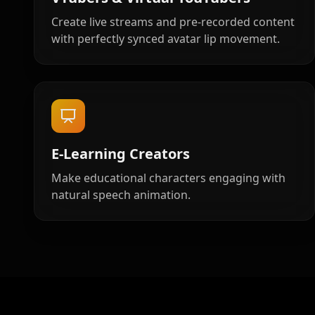
Cartoon 04
Cartoon 05
Create live streams and pre-recorded content
with perfectly synced avatar lip movement.
Cartoon 07
Cartoon 08
Cartoon 10
Pet Host 01
Pet Host 03
Pet Host 04
E-Learning Creators
Pet Host 06
Pet Host 07
Make educational characters engaging with
natural speech animation.
Pet Host 09
Baby 01
Baby 03
Baby 04
Baby 06
Baby 07