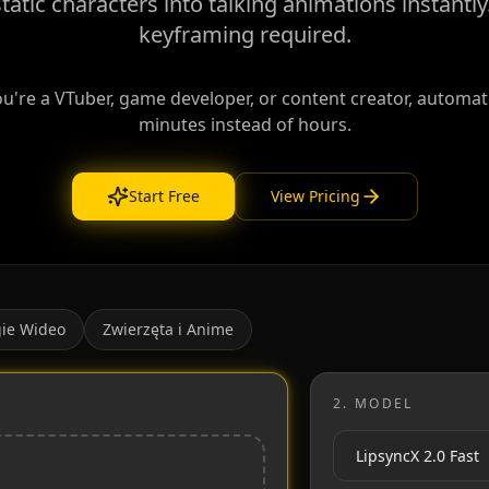
tatic characters into talking animations instantl
keyframing required.
're a VTuber, game developer, or content creator, automate
minutes instead of hours.
Start Free
View Pricing
ie Wideo
Zwierzęta i Anime
2.
MODEL