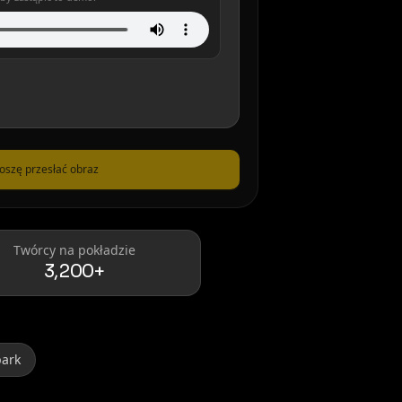
oszę przesłać obraz
Twórcy na pokładzie
3,200+
park