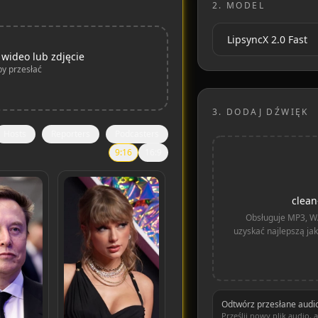
2.
MODEL
 wideo lub zdjęcie
aby przesłać
3.
DODAJ DŹWIĘK
Hosts
Reporters
Podcasters
9:16
16:9
clea
Obsługuje MP3, W
uzyskać najlepszą jako
Odtwórz przesłane audi
Prześlij nowy plik audio, 