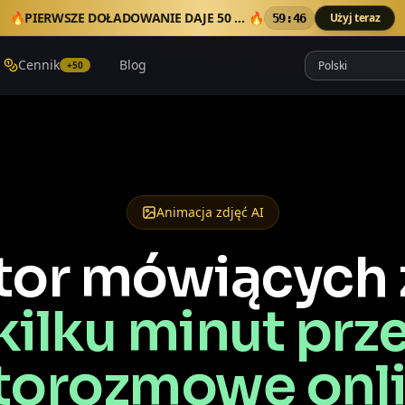
🔥
PIERWSZE DOŁADOWANIE DAJE 50 DODATKOWYCH KREDYTÓW
🔥
Użyj teraz
59:44
Cennik
Blog
+50
Animacja zdjęć AI
or mówiących 
kilku minut pr
torozmowę onl