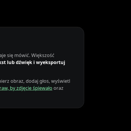
aje się mówić. Większość
ekst lub dźwięk i wyeksportuj
ierz obraz, dodaj głos, wyświetl
raw, by zdjęcie śpiewało
oraz