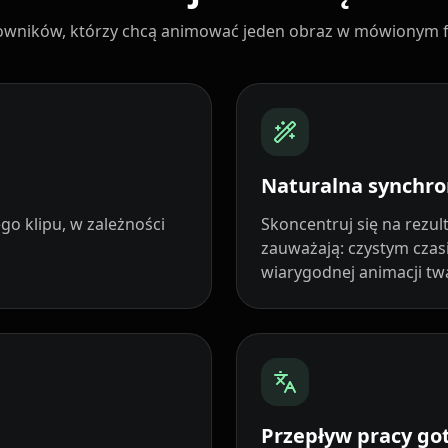
Cartoon 09
owników, którzy chcą animować jeden obraz w mówionym film
Pet Host 02
Pet Host 05
Pet Host 08
Naturalna synchro
Baby 02
go klipu, w zależności
Skoncentruj się na rezul
zauważają: czystym czasi
wiarygodnej animacji tw
Baby 05
Baby 08
Doctor 01
Przepływ pracy go
Doctor 04