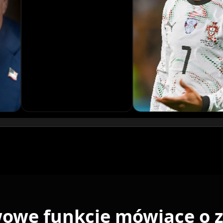
Reporter 05
Reporter 08
Show Host 01
3
Show Host 04
6
Show Host 07
9
Show Host 10
Cartoon 03
Cartoon 06
owe funkcje mówiące o z