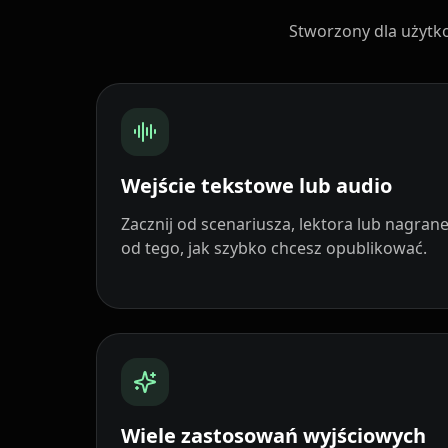
Cartoon 07
Cartoon 08
Stworzony dla użytk
Cartoon 10
Pet Host 01
Pet Host 03
Pet Host 04
Pet Host 06
Pet Host 07
Wejście tekstowe lub audio
Pet Host 09
Baby 01
Zacznij od scenariusza, lektora lub nagrane
od tego, jak szybko chcesz opublikować.
Baby 03
Baby 04
Baby 06
Baby 07
Baby 09
Baby 10
Wiele zastosowań wyjściowych
Doctor 02
Doctor 03