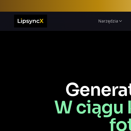
Narzędzia
Generat
W ciągu 
fo