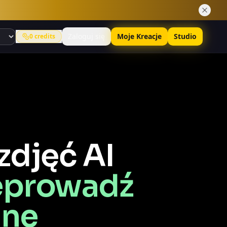
Zaloguj się
Moje Kreacje
Studio
0
credits
zdjęć AI
zeprowadź
ine