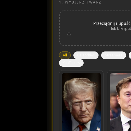
1.
WYBIERZ TWARZ
Przeciągnij i upuść
lub kliknij, 
All
Celebrities
Streamers
YouTubers