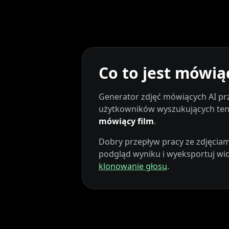
Co to jest mówią
Generator zdjęć mówiących AI prz
Kai Cenat
IShowSpeed
użytkowników wyszukujących ten t
mówiący film
.
Dobry przepływ pracy ze zdjęciam
podgląd wyniku i wyeksportuj wide
klonowanie głosu
.