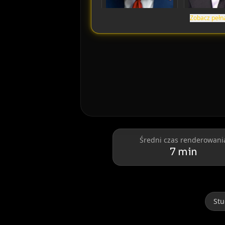
Zobacz pełną
Donald Trump
Elon Musk
Średni czas renderowani
7 min
Lionel Messi
Cristiano Ro
Stu