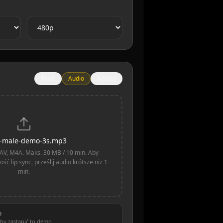
Tekst
Audio
Nagraj
n-male-demo-3s.mp3
AV, M4A. Maks. 30 MB / 10 min. Aby
ść lip sync, prześlij audio krótsze niż 1
min.
o
aby zastąpić to demo.