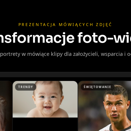
Podcaster 01
PREZENTACJA MÓWIĄCYCH ZDJĘĆ
Podcaster 04
nsformacje foto-w
Podcaster 07
ortrety w mówiące klipy dla założycieli, wsparcia i 
Podcaster 10
YouTuber 03
ENDY
ŚWIĘTOWANIE
SE
YouTuber 06
YouTuber 09
Reporter 02