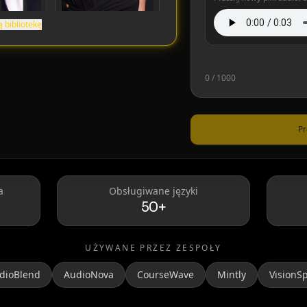
 bibliotekę
Taylor Swift
0
/ 1000
Pr
a
Obsługiwane języki
50+
naldo
MrBeast
UŻYWANE PRZEZ ZESPOŁY
dioBlend
AudioNova
CourseWave
Mintly
VisionS