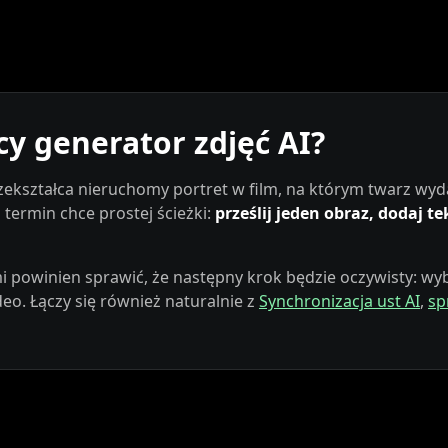
cy generator zdjęć AI?
ekształca nieruchomy portret w film, na którym twarz wyd
Ninja
ermin chce prostej ścieżki:
prześlij jeden obraz, dodaj t
i powinien sprawić, że następny krok będzie oczywisty: wyb
o. Łączy się również naturalnie z
Synchronizacja ust AI
,
sp