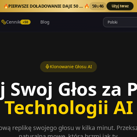
🔥
PIERWSZE DOŁADOWANIE DAJE 50 DODATKOWYCH KREDYTÓW
🔥
Użyj teraz
59:45
Cennik
Blog
+50
Klonowanie Głosu AI
j Swoj Głos za
Technologii AI
ową replikę swojego głosu w kilka minut. Przeksz
naturalną mowę, która brzmi jak ty.