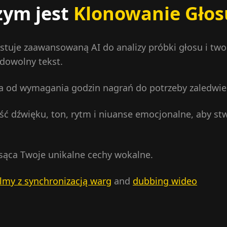
zym jest
Klonowanie Głos
tuje zaawansowaną AI do analizy próbki głosu i tworz
dowolny tekst.
a od wymagania godzin nagrań do potrzeby zaledwie 
ść dźwięku, ton, rytm i niuanse emocjonalne, aby st
sąca Twoje unikalne cechy wokalne.
ilmy z synchronizacją warg
and
dubbing wideo