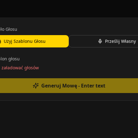
ło Głosu
Użyj Szablonu Głosu
Prześlij Własny
lon głosu
ę załadować głosów
Generuj Mowę
- Enter text