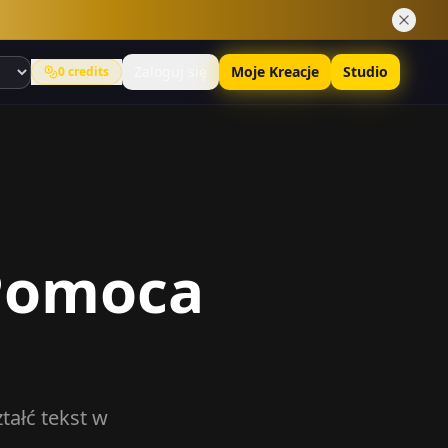
Zaloguj się
Moje Kreacje
Studio
0
credits
 Pomoca
tałć tekst w