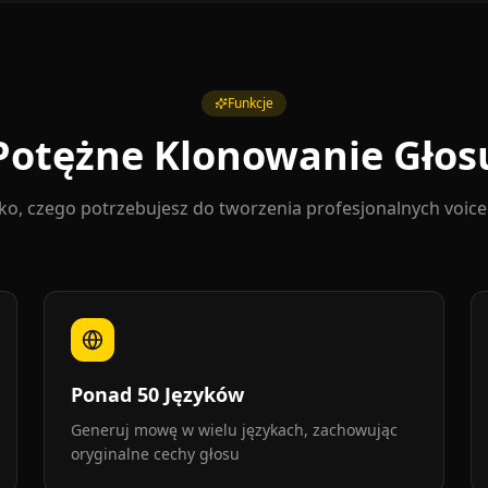
Funkcje
Potężne Klonowanie Głos
ko, czego potrzebujesz do tworzenia profesjonalnych voic
Ponad 50 Języków
Generuj mowę w wielu językach, zachowując
oryginalne cechy głosu