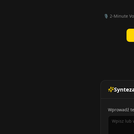
🎙️ 2-Minute Vo
Syntez
Wprowadź te