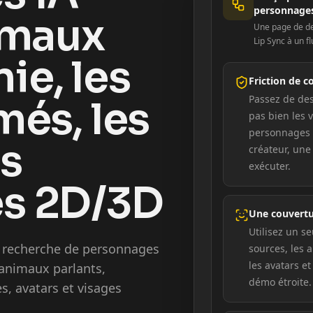
personnage
imaux
Une page de de
Lip Sync à un fl
e, les
Friction de c
Passez de des
més, les
pas bien les v
personnages à
es
créateur, un
exécuter.
s 2D/3D
Une couvertu
Utilisez un se
de recherche de personnages
sources, les 
les avatars e
 animaux parlants,
démo étroite.
s, avatars et visages