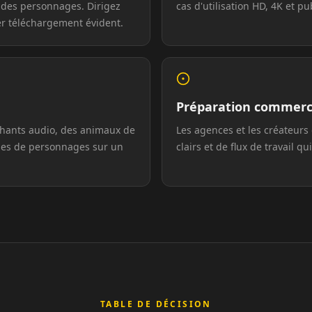
il des personnages. Dirigez
cas d'utilisation HD, 4K et pu
ier téléchargement évident.
Podcaster 04
Podcaster 07
Podcaster 10
Préparation commerc
chants audio, des animaux de
Les agences et les créateurs
YouTuber 03
nes de personnages sur un
clairs et de flux de travail q
YouTuber 06
YouTuber 09
Reporter 02
Reporter 05
TABLE DE DÉCISION