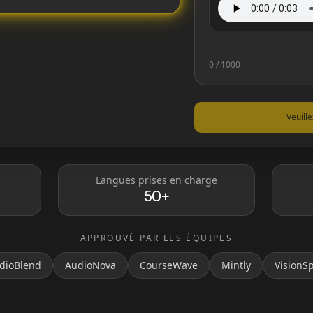
Taylor Swift
0
/ 1000
Veuill
Langues prises en charge
50+
naldo
MrBeast
APPROUVÉ PAR LES ÉQUIPES
dioBlend
AudioNova
CourseWave
Mintly
VisionS