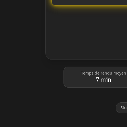
Donald Trump
Elon Musk
Temps de rendu moyen
7 min
Lionel Messi
Cristiano Ro
Stu