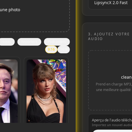
 une photo
3.
AJOUTEZ VOTRE
AUDIO
Hosts
Reporters
Podcasters
9:16
16:9
clea
Prend en charge MP3,
une meilleure qualité
Aperçu de l'audio téléc
Importez un nouvel audio