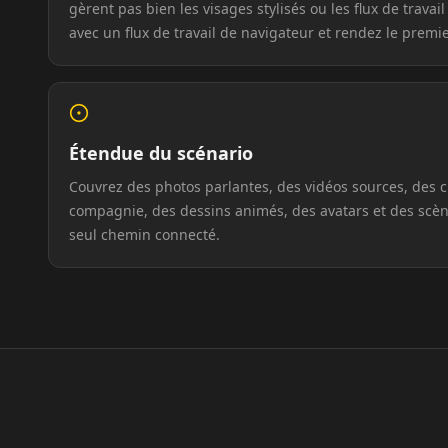
gèrent pas bien les visages stylisés ou les flux de trava
avec un flux de travail de navigateur et rendez le prem
Podcaster 02
Podcaster 03
Podcaster 05
Podcaster 06
Podcaster 08
Podcaster 09
Étendue du scénario
Couvrez des photos parlantes, des vidéos sources, des 
YouTuber 01
YouTuber 02
compagnie, des dessins animés, des avatars et des scè
seul chemin connecté.
YouTuber 04
YouTuber 05
YouTuber 07
YouTuber 08
YouTuber 10
Reporter 01
Reporter 03
Reporter 04