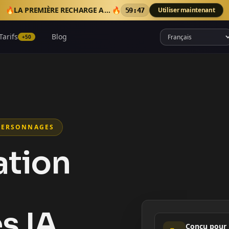
🔥
LA PREMIÈRE RECHARGE AJOUTE 50 CRÉDITS BONUS
🔥
Utiliser maintenant
59:45
Tarifs
Blog
+50
 PERSONNAGES
ation
s IA
Conçu pour 