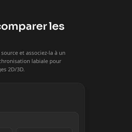
 comparer les
ource et associez-la à un
chronisation labiale pour
ges 2D/3D.