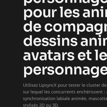
pour les an
de compagni
dessins ani
avatars et l
personnage
Utilisez LipsyncX pour tester le cluster 
sur lequel les concurrents enchérissent :
synchronisation labiale animée, mascotte
stylisés 2D ou 3D.