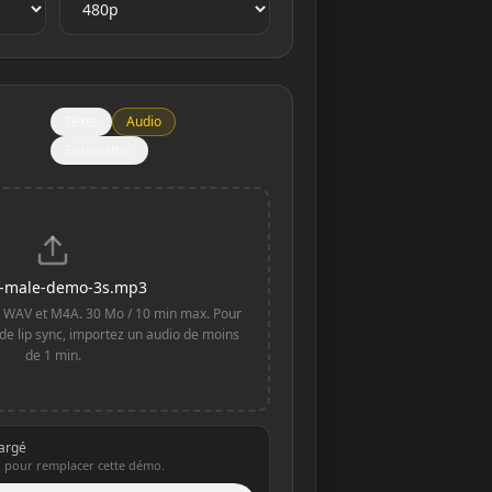
Texte
Audio
Enregistrer
n-male-demo-3s.mp3
 WAV et M4A. 30 Mo / 10 min max. Pour
 de lip sync, importez un audio de moins
de 1 min.
hargé
 pour remplacer cette démo.