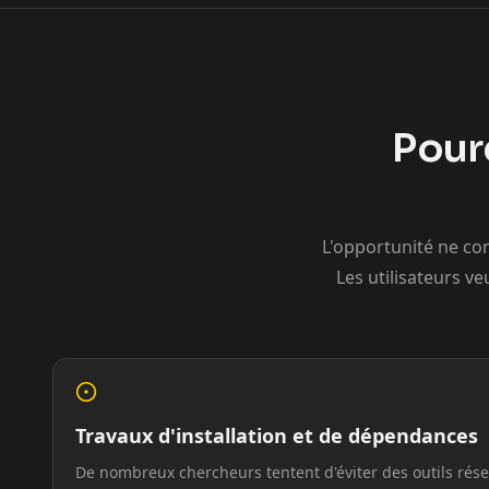
Pour
Kai Cenat
IShowSpeed
L'opportunité ne co
Les utilisateurs v
Travaux d'installation et de dépendances
De nombreux chercheurs tentent d'éviter des outils rés
xQc
Valkyrae