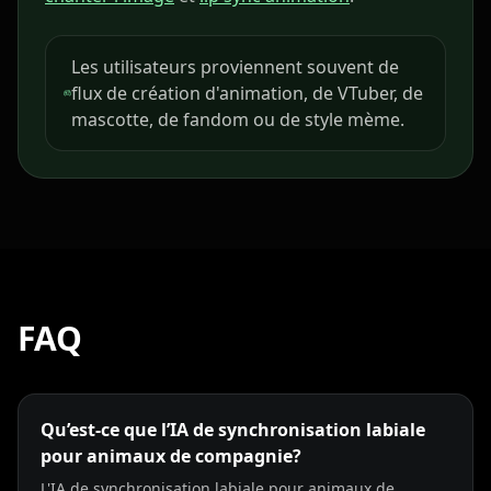
Lawyer 09
Lawyer 10
Coach 01
Les utilisateurs proviennent souvent de
Coach 02
Coach 03
Coach 04
flux de création d'animation, de VTuber, de
mascotte, de fandom ou de style mème.
Coach 05
Coach 06
Coach 07
Fitness 08
Fitness 09
Fitness 10
Beauty 01
Beauty 02
Beauty 03
Beauty 04
Beauty 05
Beauty 06
FAQ
Beauty 07
Beauty 08
Beauty 09
Qu’est-ce que l’IA de synchronisation labiale
Beauty 10
TV Anchor 01
TV Anchor 02
pour animaux de compagnie?
L'IA de synchronisation labiale pour animaux de