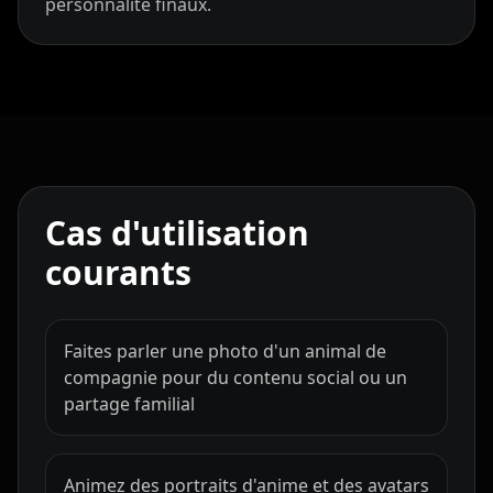
personnalité finaux.
Cartoon 10
Pet Host 01
Pet Host 02
Pet Host 03
Pet Host 04
Pet Host 05
Pet Host 06
Pet Host 07
Pet Host 08
Cas d'utilisation
Pet Host 09
Baby 01
Baby 02
courants
Baby 03
Baby 04
Baby 05
Faites parler une photo d'un animal de
Baby 06
Baby 07
Baby 08
compagnie pour du contenu social ou un
partage familial
Baby 09
Baby 10
Doctor 01
Doctor 02
Doctor 03
Doctor 04
Animez des portraits d'anime et des avatars