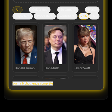
All
Celebrities
Streamers
Hosts
Reporters
Podcasters
YouTubers
9:16
16:9
Donald Trump
Elon Musk
Taylor Swift
Voir la bibliothèque complète