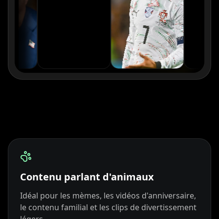
xQc
Valkyrae
Podcaster 01
Podcaster 02
Podcaster 03
Podcaster 04
Podcaster 05
Podcaster 06
Podcaster 07
Podcaster 08
Podcaster 09
Podcaster 10
YouTuber 01
YouTuber 02
YouTuber 03
YouTuber 04
YouTuber 05
YouTuber 06
YouTuber 07
YouTuber 08
YouTuber 09
Contenu parlant d'animaux
Idéal pour les mèmes, les vidéos d'anniversaire,
YouTuber 10
Reporter 01
Reporter 02
le contenu familial et les clips de divertissement