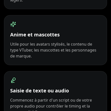
légers.
Reporter 03
Reporter 04
Reporter 05
Reporter 06
Reporter 07
Reporter 08
Reporter 09
Reporter 10
Show Host 01
Anime et mascottes
Show Host 02
Show Host 03
Show Host 04
Utile pour les avatars stylisés, le contenu de
type VTuber, les mascottes et les personnages
de marque.
Show Host 05
Show Host 06
Show Host 07
Show Host 08
Show Host 09
Show Host 10
Cartoon 01
Cartoon 02
Cartoon 03
Saisie de texte ou audio
Cartoon 04
Cartoon 05
Cartoon 06
Commencez à partir d'un script ou de votre
propre audio pour contrôler le timing et la
Cartoon 07
Cartoon 08
Cartoon 09