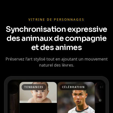
Cristiano
Lionel Messi
MrBeast
Ronaldo
VITRINE DE PERSONNAGES
Synchronisation expressive
des animaux de compagnie
et des animes
Préservez l’art stylisé tout en ajoutant un mouvement
naturel des lèvres.
Kai Cenat
IShowSpeed
Ninja
TENDANCES
CÉLÉBRATION
SÉRIE