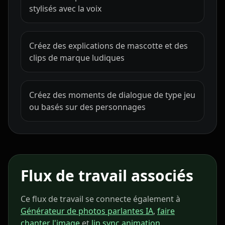
stylisés avec la voix
Doctor 05
Doctor 06
Doctor 07
Doctor 08
Doctor 09
Doctor 10
Créez des explications de mascotte et des
clips de marque ludiques
Teacher 01
Teacher 02
Teacher 03
Créez des moments de dialogue de type jeu
Teacher 04
Teacher 05
Teacher 06
ou basés sur des personnages
Teacher 07
Teacher 08
Teacher 09
Teacher 10
Lawyer 01
Lawyer 02
Flux de travail associés
Lawyer 03
Lawyer 04
Lawyer 05
Ce flux de travail se connecte également à
Lawyer 06
Lawyer 07
Lawyer 08
Générateur de photos parlantes IA
,
faire
chanter l'image
et
lip sync animation
.