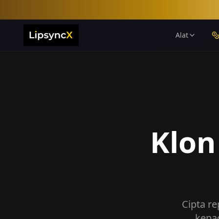
Alat
Klon
Cipta re
kepad