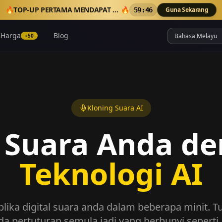
🔥
TOP-UP PERTAMA MENDAPAT 50 KREDIT TAMBAHAN
🔥
Guna Sekarang
59:45
Harga
Blog
+50
Kloning Suara AI
 Suara Anda d
Teknologi AI
plika digital suara anda dalam beberapa minit. T
a pertuturan semula jadi yang berbunyi seperti