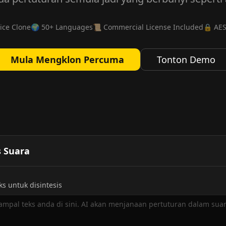
ice Clone
🌍 50+ Languages
📜 Commercial License Included
🔒 AES
Mula Mengklon Percuma
Tonton Demo
s Suara
s untuk disintesis