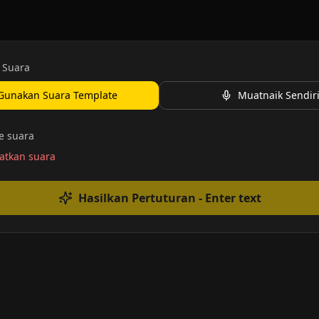
 Suara
Gunakan Suara Template
Muatnaik Sendir
te suara
tkan suara
Hasilkan Pertuturan
- Enter text