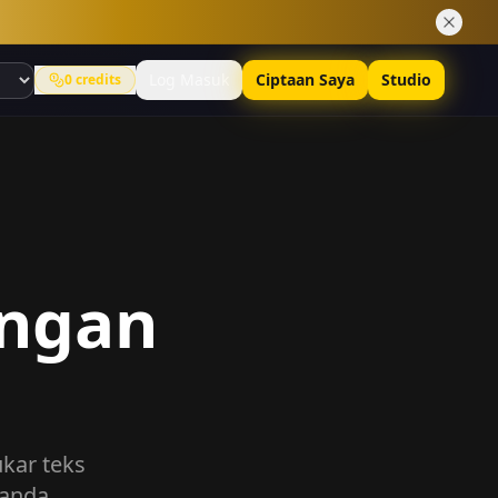
Log Masuk
Ciptaan Saya
Studio
0
credits
engan
ukar teks
 anda.