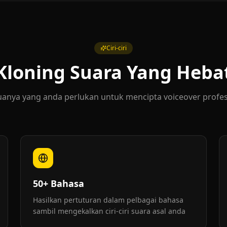
Ciri-ciri
Kloning Suara Yang Heba
anya yang anda perlukan untuk mencipta voiceover profes
50+ Bahasa
Hasilkan pertuturan dalam pelbagai bahasa
sambil mengekalkan ciri-ciri suara asal anda