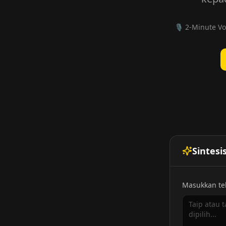
🎙️ 2-Minute Vo
Sintesi
Masukkan tek