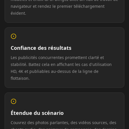
navigateur et rendez le premier téléchargement
évident.
Podcaster 02
Podcaster 03
Podcaster 04
Podcaster 05
Podcaster 06
Podcaster 07
Podcaster 08
Podcaster 09
Podcaster 10
Confiance des résultats
Les publicités concurrentes promettent clarté et
YouTuber 01
YouTuber 02
YouTuber 03
stabilité. Battez cela en affichant les cas d'utilisation
HD, 4K et publiables au-dessus de la ligne de
YouTuber 04
YouTuber 05
YouTuber 06
flottaison.
YouTuber 07
YouTuber 08
YouTuber 09
YouTuber 10
Reporter 01
Reporter 02
Étendue du scénario
Couvrez des photos parlantes, des vidéos sources, des
Reporter 03
Reporter 04
Reporter 05