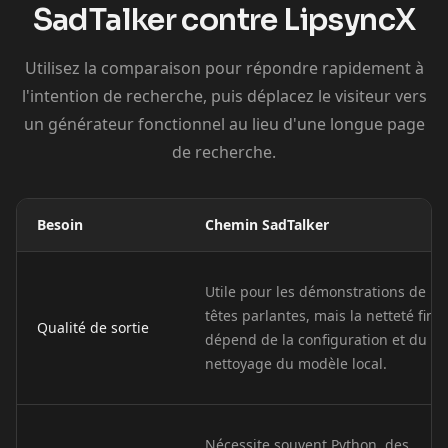
SadTalker contre LipsyncX
Cartoon 10
Pet Host 01
Pet Host 02
Utilisez la comparaison pour répondre rapidement à
Pet Host 03
Pet Host 04
Pet Host 05
l'intention de recherche, puis déplacez le visiteur vers
un générateur fonctionnel au lieu d'une longue page
Pet Host 06
Pet Host 07
Pet Host 08
de recherche.
Pet Host 09
Baby 01
Baby 02
Besoin
Chemin SadTalker
Baby 03
Baby 04
Baby 05
Baby 06
Baby 07
Baby 08
Utile pour les démonstrations de
têtes parlantes, mais la netteté fina
Qualité de sortie
dépend de la configuration et du
Baby 09
Baby 10
Doctor 01
nettoyage du modèle local.
Doctor 02
Doctor 03
Doctor 04
Nécessite souvent Python, des