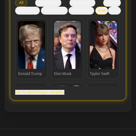
All
Celebrities
Streamers
Hosts
Reporters
Podcasters
YouTubers
9:16
16:9
Donald Trump
Elon Musk
Taylor Swift
Voir la bibliothèque complète