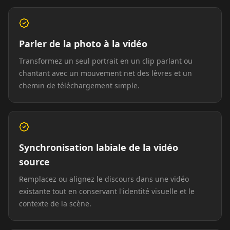
TV Anchor 06
TV Anchor 07
TV Anchor 08
TV Anchor 09
TV Anchor 10
Parler de la photo à la vidéo
Transformez un seul portrait en un clip parlant ou
chantant avec un mouvement net des lèvres et un
chemin de téléchargement simple.
Synchronisation labiale de la vidéo
source
Remplacez ou alignez le discours dans une vidéo
existante tout en conservant l'identité visuelle et le
contexte de la scène.