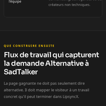
l'équipe
créateurs non techniques.
Coach 02
Coach 03
Coach 04
Coach 05
Coach 06
Coach 07
Fitness 08
Fitness 09
Fitness 10
QUE CONSTRUIRE ENSUITE
Beauty 01
Beauty 02
Beauty 03
Flux de travail qui capturent
Beauty 04
Beauty 05
Beauty 06
la demande Alternative à
SadTalker
Beauty 07
Beauty 08
Beauty 09
La page gagnante ne doit pas seulement dire
Beauty 10
TV Anchor 01
TV Anchor 02
alternative. Il doit mapper le visiteur à un travail
concret qu'il peut terminer dans LipsyncX.
TV Anchor 03
TV Anchor 04
TV Anchor 05