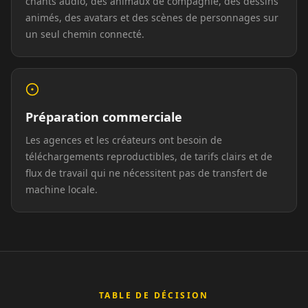
chants audio, des animaux de compagnie, des dessins
animés, des avatars et des scènes de personnages sur
Reporter 06
Reporter 07
Reporter 08
un seul chemin connecté.
Reporter 09
Reporter 10
Show Host 01
Show Host 02
Show Host 03
Show Host 04
Préparation commerciale
Show Host 05
Show Host 06
Show Host 07
Les agences et les créateurs ont besoin de
téléchargements reproductibles, de tarifs clairs et de
flux de travail qui ne nécessitent pas de transfert de
Show Host 08
Show Host 09
Show Host 10
machine locale.
Cartoon 01
Cartoon 02
Cartoon 03
Cartoon 04
Cartoon 05
Cartoon 06
Cartoon 07
Cartoon 08
Cartoon 09
TABLE DE DÉCISION