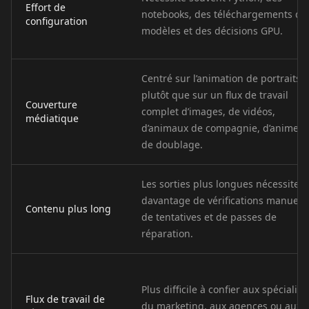
Doctor 05
Doctor 06
Doctor 07
Effort de
notebooks, des téléchargements de
configuration
modèles et des décisions GPU.
Doctor 08
Doctor 09
Doctor 10
Teacher 01
Teacher 02
Teacher 03
Centré sur l’animation de portraits
plutôt que sur un flux de travail
Couverture
complet d’images, de vidéos,
Teacher 04
Teacher 05
Teacher 06
médiatique
d’animaux de compagnie, d’anime e
de doublage.
Teacher 07
Teacher 08
Teacher 09
Les sorties plus longues nécessitent
Teacher 10
Lawyer 01
Lawyer 02
davantage de vérifications manuelle
Contenu plus long
de tentatives et de passes de
Lawyer 03
Lawyer 04
Lawyer 05
réparation.
Lawyer 06
Lawyer 07
Lawyer 08
Plus difficile à confier aux spécialist
Flux de travail de
Lawyer 09
Lawyer 10
Coach 01
du marketing, aux agences ou aux