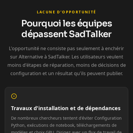
Cristiano
Lionel Messi
MrBeast
Ronaldo
LACUNE D’OPPORTUNITÉ
Pourquoi les équipes
dépassent SadTalker
L'opportunité ne consiste pas seulement à enchérir
sur Alternative à SadTalker. Les utilisateurs veulent
moins d'étapes de réparation, moins de décisions de
Kai Cenat
IShowSpeed
Ninja
configuration et un résultat qu'ils peuvent publier.
Travaux d'installation et de dépendances
De nombreux chercheurs tentent d'éviter Configuration
Python, exécutions de notebook, téléchargements de
modèles et choix GPU. Dirigez avec un flux de travail de
xQc
Valkyrae
Podcaster 01