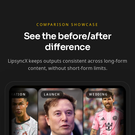
COMPARISON SHOWCASE
See the before/after
difference
LipsyncX keeps outputs consistent across long-form
content, without short-form limits.
RATION
LAUNCH
WEDDING
ENDOR