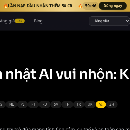
🔥
LẦN NẠP ĐẦU NHẬN THÊM 50 CREDITS
🔥
Dùng ngay
59:44
ảng giá
Blog
+50
nhật AI vui nhộn: K
S
NL
PL
PT
RU
SV
TH
TR
UK
VI
ZH
ng khi trò đùa mang tính tình cảm, cụ thể và an toàn cho m