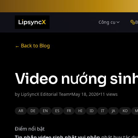
Công cụ
B
← Back to Blog
Video nướng sinh 
by
LipSyncX Editorial Team
•
May 18, 2026
•
11
views
AR
DE
EN
ES
FR
HI
ID
IT
JA
KO
M
Điểm nổi bật
Tin nhắn video sinh nhật vui nhộn
phát huy tác dụ