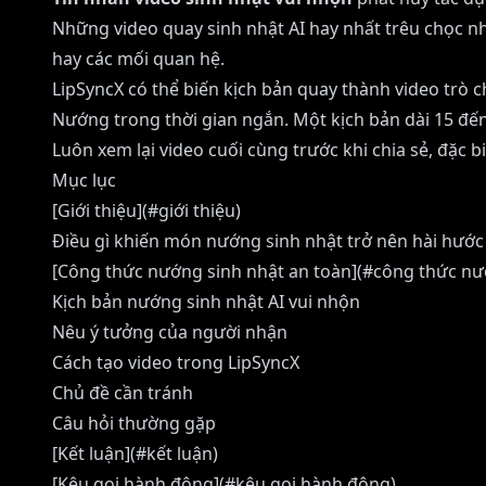
Những video quay sinh nhật AI hay nhất trêu chọc nh
hay các mối quan hệ.
LipSyncX có thể biến kịch bản quay thành video trò 
Nướng trong thời gian ngắn. Một kịch bản dài 15 đến
Luôn xem lại video cuối cùng trước khi chia sẻ, đặc
Mục lục
[Giới thiệu](#giới thiệu)
Điều gì khiến món nướng sinh nhật trở nên hài hước 
[Công thức nướng sinh nhật an toàn](#công thức nư
Kịch bản nướng sinh nhật AI vui nhộn
Nêu ý tưởng của người nhận
Cách tạo video trong LipSyncX
Chủ đề cần tránh
Câu hỏi thường gặp
[Kết luận](#kết luận)
[Kêu gọi hành động](#kêu gọi hành động)