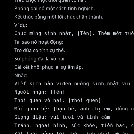
Trêu chọc một thói quen vô hại.
Phóng đại nó một cách tinh nghịch.
Kết thúc bằng một lời chúc chân thành.
Ví dụ:
Tại sao nó hoạt động:
Trò đùa có tính cụ thể.
Sự phóng đại là vô hại.
Cái kết khôi phục lại sự ấm áp.
Nhắc:
Viết kịch bản video nướng sinh nhật vui 
Người nhận: [Tên]

Thói quen vô hại: [thói quen]

Mối quan hệ: [bạn bè, anh chị em, đồng n
Giọng điệu: vui tươi và tình cảm

Tránh: ngoại hình, sức khỏe, tiền bạc, c