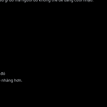
iều gì đó mà người đó không thể dễ dàng cười nhạo.
 đó
ẹ nhàng hơn.