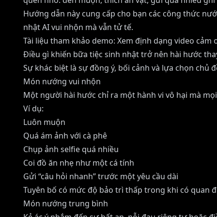
quen nhỏ: đến muộn, thích ăn vặt, gửi quá nhiều ghi 
Hướng dẫn này cung cấp cho bạn các công thức nướng 
nhật AI vui nhộn mà vẫn tử tế.
Tài liệu tham khảo demo:
Xem định dạng video cảm 
Điều gì khiến bữa tiệc sinh nhật trở nên hài hước thay
Sự khác biệt là sự đồng ý, bối cảnh và lựa chọn chủ đ
Món nướng vui nhộn
Một người hài hước chỉ ra một hành vi vô hại mà mọi
Ví dụ:
Luôn muộn
Quá ám ảnh với cà phê
Chụp ảnh selfie quá nhiều
Coi đồ ăn nhẹ như một cá tính
Gửi “câu hỏi nhanh” trước một yêu cầu dài
Tuyên bố có mức độ bảo trì thấp trong khi có quan
Món nướng trung bình