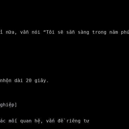
nhộn dài 20 giây.

ghiệp]

ác mối quan hệ, vấn đề riêng tư
