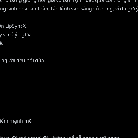
chú bằng giọng nói, giả vờ bận rộn hoặc quá coi trọng sinh
sinh nhật an toàn, tập lệnh sẵn sàng sử dụng, ví dụ gợi ý 
ơn LipSyncX
.
 vì có ý nghĩa
ề.
 người đều nói đùa.
 điểm mạnh mẽ