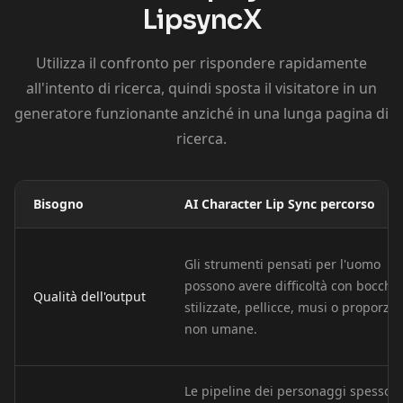
LipsyncX
Cartoon 10
Pet Host 01
Pet Host 02
Utilizza il confronto per rispondere rapidamente
Pet Host 03
Pet Host 04
Pet Host 05
all'intento di ricerca, quindi sposta il visitatore in un
generatore funzionante anziché in una lunga pagina di
Pet Host 06
Pet Host 07
Pet Host 08
ricerca.
Pet Host 09
Baby 01
Baby 02
Bisogno
AI Character Lip Sync percorso
Baby 03
Baby 04
Baby 05
Baby 06
Baby 07
Baby 08
Gli strumenti pensati per l'uomo
possono avere difficoltà con bocche
Qualità dell'output
stilizzate, pellicce, musi o proporzio
Baby 09
Baby 10
Doctor 01
non umane.
Doctor 02
Doctor 03
Doctor 04
Le pipeline dei personaggi spesso