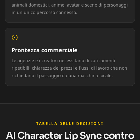
animali domestici, anime, avatar e scene di personaggi
Reporter 06
Reporter 07
Reporter 08
in un unico percorso connesso.
Reporter 09
Reporter 10
Show Host 01
Show Host 02
Show Host 03
Show Host 04
Prontezza commerciale
Le agenzie e i creatori necessitano di caricamenti
Show Host 05
Show Host 06
Show Host 07
ripetibili, chiarezza dei prezzi e flussi di lavoro che non
richiedano il passaggio da una macchina locale.
Show Host 08
Show Host 09
Show Host 10
Cartoon 01
Cartoon 02
Cartoon 03
Cartoon 04
Cartoon 05
Cartoon 06
TABELLA DELLE DECISIONI
Cartoon 07
Cartoon 08
Cartoon 09
AI Character Lip Sync contro