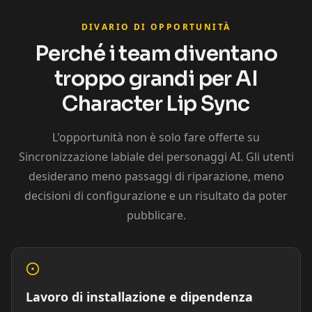
Cristiano
Lionel Messi
MrBeast
Ronaldo
DIVARIO DI OPPORTUNITÀ
Perché i team diventano
troppo grandi per AI
Character Lip Sync
L'opportunità non è solo fare offerte su
Sincronizzazione labiale dei personaggi AI. Gli utenti
Kai Cenat
IShowSpeed
Ninja
desiderano meno passaggi di riparazione, meno
decisioni di configurazione e un risultato da poter
pubblicare.
Lavoro di installazione e dipendenza
xQc
Valkyrae
Podcaster 01