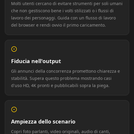
Molti utenti cercano di evitare strumenti per soli umani
che non gestiscono bene i volti stilizzati o i flussi di
Podcaster 02
Podcaster 03
Podcaster 04
lavoro dei personaggi. Guida con un flusso di lavoro
del browser e rendi ovvio il primo caricamento.
Podcaster 05
Podcaster 06
Podcaster 07
Podcaster 08
Podcaster 09
Podcaster 10
Fiducia nell'output
YouTuber 01
YouTuber 02
YouTuber 03
Gli annunci della concorrenza promettono chiarezza e
stabilità. Supera questo problema mostrando casi
YouTuber 04
YouTuber 05
YouTuber 06
d'uso HD, 4K pronti e pubblicabili sopra la piega.
YouTuber 07
YouTuber 08
YouTuber 09
YouTuber 10
Reporter 01
Reporter 02
Ampiezza dello scenario
Reporter 03
Reporter 04
Reporter 05
Copri foto parlanti, video originali, audio di canti,