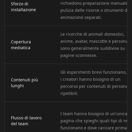
Doctor 05
Doctor 06
Doctor 07
richiedono preparazione manuale,
Sforzo di
installazione
pulizia delle risorse o strumenti di
Doctor 08
Doctor 09
Doctor 10
animazione separati.
Teacher 01
Teacher 02
Teacher 03
Le ricerche di animali domestici,
anime, avatar, mascotte e personag
Copertura
mediatica
sono generalmente suddivise su
Teacher 04
Teacher 05
Teacher 06
pagine sconnesse.
Teacher 07
Teacher 08
Teacher 09
Gli esperimenti brevi funzionano, 
i creatori hanno bisogno di un
Contenuti più
Teacher 10
Lawyer 01
Lawyer 02
lunghi
percorso per contenuti di personag
ripetibili.
Lawyer 03
Lawyer 04
Lawyer 05
Lawyer 06
Lawyer 07
Lawyer 08
I team hanno bisogno di un'unica
Flusso di lavoro
pagina che spieghi quali tipi di med
del team
funzionano e dove caricare prima.
Lawyer 09
Lawyer 10
Coach 01