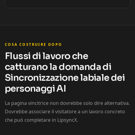
Coach 02
Coach 03
Coach 04
Coach 05
Coach 06
Coach 07
Fitness 08
Fitness 09
Fitness 10
COSA COSTRUIRE DOPO
Flussi di lavoro che
Beauty 01
Beauty 02
Beauty 03
catturano la domanda di
Sincronizzazione labiale dei
Beauty 04
Beauty 05
Beauty 06
personaggi AI
Beauty 07
Beauty 08
Beauty 09
La pagina vincitrice non dovrebbe solo dire alternativa.
Beauty 10
TV Anchor 01
TV Anchor 02
Dovrebbe associare il visitatore a un lavoro concreto
che può completare in LipsyncX.
TV Anchor 03
TV Anchor 04
TV Anchor 05