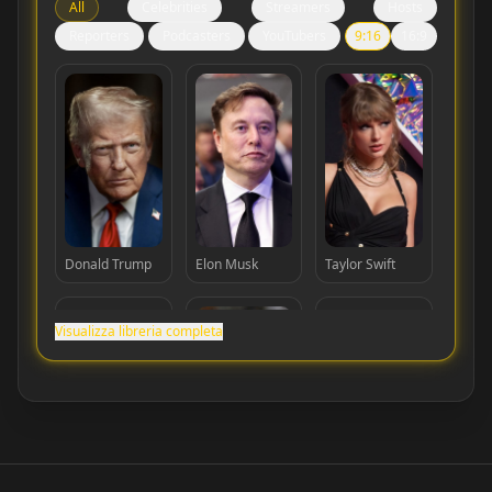
All
Celebrities
Streamers
Hosts
Reporters
Podcasters
YouTubers
9:16
16:9
Donald Trump
Elon Musk
Taylor Swift
Visualizza libreria completa