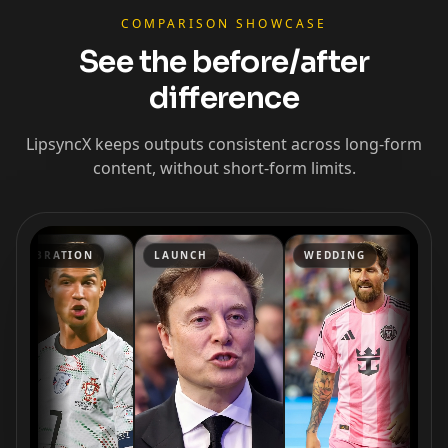
COMPARISON SHOWCASE
See the before/after
difference
LipsyncX keeps outputs consistent across long-form
content, without short-form limits.
BRATION
LAUNCH
WEDDING
END