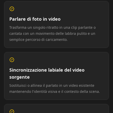
TV Anchor 06
TV Anchor 07
TV Anchor 08
Parlare di foto in video
TV Anchor 09
TV Anchor 10
Trasforma un singolo ritratto in una clip parlante o
cantata con un movimento delle labbra pulito e un
semplice percorso di caricamento.
Sincronizzazione labiale del video
sorgente
Sostituisci o allinea il parlato in un video esistente
mantenendo l'identità visiva e il contesto della scena.