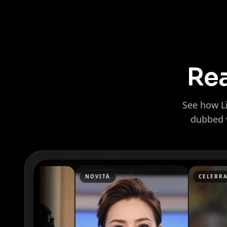
Rea
See how Li
dubbed v
Kai Cenat
IShowSpeed
NOVITÀ
CELEBRAZIONE