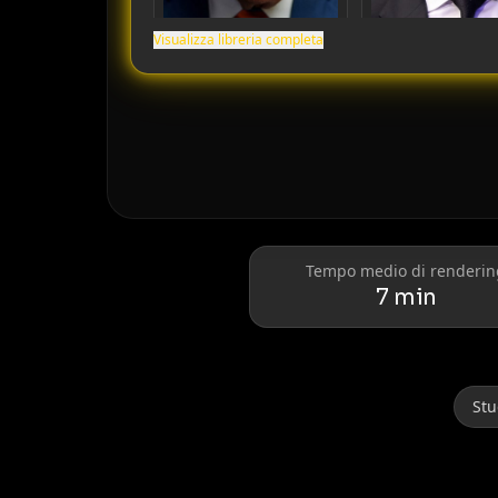
Visualizza libreria completa
Donald Trump
Elon Musk
Tempo medio di renderin
7 min
Stu
Lionel Messi
Cristiano Ronaldo