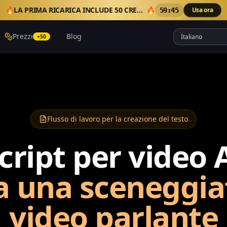
🔥
LA PRIMA RICARICA INCLUDE 50 CREDITI EXTRA
🔥
Usa ora
59:41
Prezzi
Blog
+50
Flusso di lavoro per la creazione del testo
cript per video 
 una sceneggia
video parlante