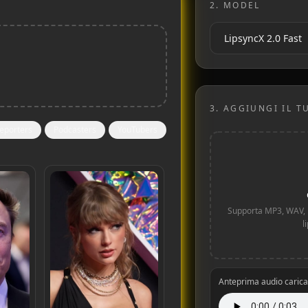
2.
MODEL
3.
AGGIUNGI IL T
eporters
Podcasters
YouTubers
Supporta MP3, WAV, M
l
Anteprima audio carica