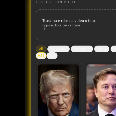
1.
SCEGLI UN VOLTO
Trascina e rilascia video o foto
oppure clicca per caricare
All
Celebrities
Streamers
Hosts
R
9:16
16:9