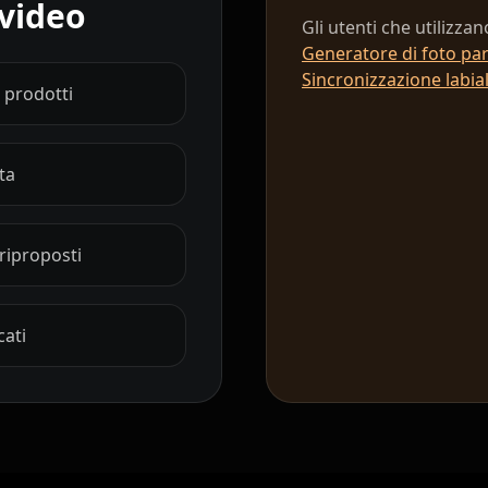
 video
Show Host 10
Gli utenti che utilizz
Generatore di foto par
Cartoon 03
Sincronizzazione labial
 prodotti
Cartoon 06
ta
Cartoon 09
Pet Host 02
 riproposti
Pet Host 05
cati
Pet Host 08
Baby 02
Baby 05