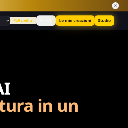
Accedi
Le mie creazioni
Studio
0
credits
AI
tura in un