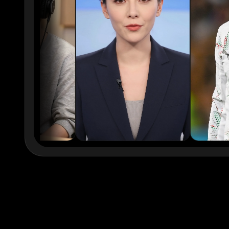
xQc
Valkyrae
Podcaster 02
Podcaster 03
Podcaster 05
Podcaster 06
Podcaster 08
Podcaster 09
YouTuber 01
YouTuber 02