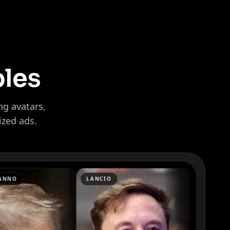
ples
ng avatars,
ized ads.
LANCIO
APPROVAZIONE