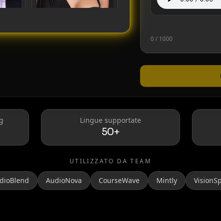
0
/ 1000
Taylor Swift
g
Lingue supportate
50+
UTILIZZATO DA TEAM
dioBlend
AudioNova
CourseWave
Mintly
VisionS
MrBeast