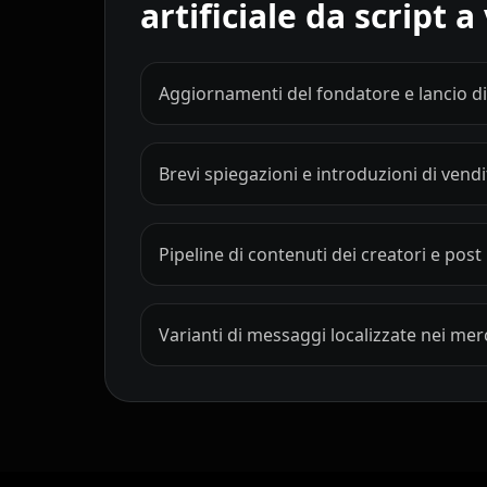
artificiale da script a
Show Host 08
Show Host 09
Cartoon 01
Cartoon 02
Aggiornamenti del fondatore e lancio di
Cartoon 04
Cartoon 05
Brevi spiegazioni e introduzioni di vendi
Cartoon 07
Cartoon 08
Cartoon 10
Pet Host 01
Pipeline di contenuti dei creatori e post
Pet Host 03
Pet Host 04
Varianti di messaggi localizzate nei mer
Pet Host 06
Pet Host 07
Pet Host 09
Baby 01
Baby 03
Baby 04