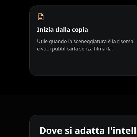
YouTuber 04
YouTuber 05
YouTuber 07
YouTuber 08
Inizia dalla copia
YouTuber 10
Reporter 01
Utile quando la sceneggiatura è la risorsa
e vuoi pubblicarla senza filmarla.
Reporter 03
Reporter 04
Reporter 06
Reporter 07
Reporter 09
Reporter 10
Show Host 02
Show Host 03
Show Host 05
Show Host 06
Dove si adatta l'intel