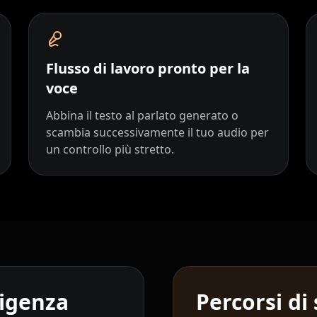
YouTuber 06
YouTuber 09
Flusso di lavoro pronto per la
voce
Reporter 02
Abbina il testo al parlato generato o
Reporter 05
scambia successivamente il tuo audio per
un controllo più stretto.
Reporter 08
Show Host 01
Show Host 04
Show Host 07
ligenza
Percorsi di