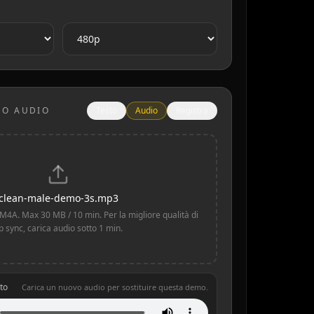
UO AUDIO
Testo
Audio
Registra
clean-male-demo-3s.mp3
4A. Max 30 MB / 10 min. Per la migliore qualità di
ip sync, carica audio sotto 1 min.
to
Carica un nuovo audio per sostituire questa demo.