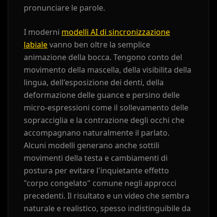
pronunciare le parole.
Baby 06
Baby 07
Baby 08
I moderni
modelli AI di sincronizzazione
labiale
vanno ben oltre la semplice
Baby 09
Baby 10
Doctor 01
animazione della bocca. Tengono conto del
movimento della mascella, della visibilita della
Doctor 02
Doctor 03
Doctor 04
lingua, dell'esposizione dei denti, della
deformazione delle guance e persino delle
Doctor 05
Doctor 06
Doctor 07
micro-espressioni come il sollevamento delle
sopracciglia e la contrazione degli occhi che
Doctor 08
Doctor 09
Doctor 10
accompagnano naturalmente il parlato.
Alcuni modelli generano anche sottili
Teacher 01
Teacher 02
Teacher 03
movimenti della testa e cambiamenti di
postura per evitare l'inquietante effetto
Teacher 04
Teacher 05
Teacher 06
"corpo congelato" comune negli approcci
precedenti. Il risultato e un video che sembra
Teacher 07
Teacher 08
Teacher 09
naturale e realistico, spesso indistinguibile da