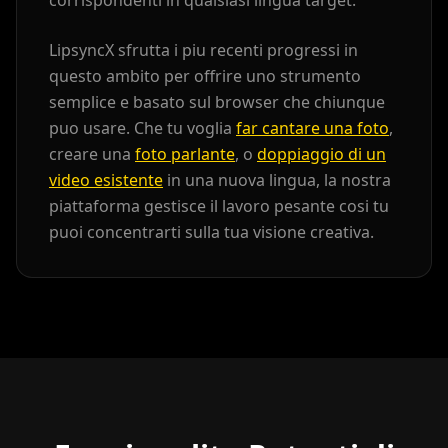
corrispondenti in qualsiasi lingua target.
Beauty 04
Beauty 05
Beauty 06
LipsyncX sfrutta i piu recenti progressi in
Beauty 07
Beauty 08
Beauty 09
questo ambito per offrire uno strumento
semplice e basato sul browser che chiunque
Beauty 10
TV Anchor 01
TV Anchor 02
puo usare. Che tu voglia
far cantare una foto
,
creare una
foto parlante
, o
doppiaggio di un
TV Anchor 03
TV Anchor 04
TV Anchor 05
video esistente
in una nuova lingua, la nostra
piattaforma gestisce il lavoro pesante cosi tu
TV Anchor 06
TV Anchor 07
TV Anchor 08
puoi concentrarti sulla tua visione creativa.
TV Anchor 09
TV Anchor 10