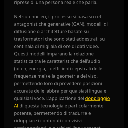
riprese di una persona reale che parla.
Teacher 10
Lawyer 01
Lawyer 02
Nel suo nucleo, il processo si basa su reti
Lawyer 03
Lawyer 04
Lawyer 05
antagonistiche generative (GAN), modelli di
diffusione o architetture basate su
Lawyer 06
Lawyer 07
Lawyer 08
trasformatori che sono stati addestrati su
centinaia di migliaia di ore di dati video.
Lawyer 09
Lawyer 10
Coach 01
Questi modelli imparano la relazione
statistica tra le caratteristiche dell'audio
Coach 02
Coach 03
Coach 04
(pitch, energia, coefficienti cepstrali delle
frequenze mel) e la geometria del viso,
permettendo loro di prevedere posizioni
Coach 05
Coach 06
Coach 07
accurate delle labbra per qualsiasi lingua e
qualsiasi voce. L'applicazione del
doppiaggio
Fitness 08
Fitness 09
Fitness 10
AI
di questa tecnologia e particolarmente
potente, permettendo di tradurre e
Beauty 01
Beauty 02
Beauty 03
ridoppiare i contenuti con visivi