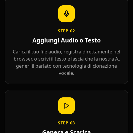
STEP
02
Aggiungi Audio o Testo
Carica il tuo file audio, registra direttamente nel
xQc
Valkyrae
Podcaster 01
browser, o scrivi il testo e lascia che la nostra AI
generi il parlato con tecnologia di clonazione
vocale.
Podcaster 02
Podcaster 03
Podcaster 04
Podcaster 05
Podcaster 06
Podcaster 07
Podcaster 08
Podcaster 09
Podcaster 10
YouTuber 01
YouTuber 02
YouTuber 03
STEP
03
Genera e Scarica