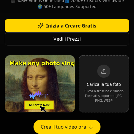
🎬 50M+ Videos Generated
👥 200K+ Creators Worldwide
🌍 50+ Languages Supported
Inizia a Creare Gratis
Vedi i Prezzi
Carica la tua foto
Clicca o trascina e rilascia
Formati supportati: JPG,
PNG, WEBP
Crea il tuo video ora