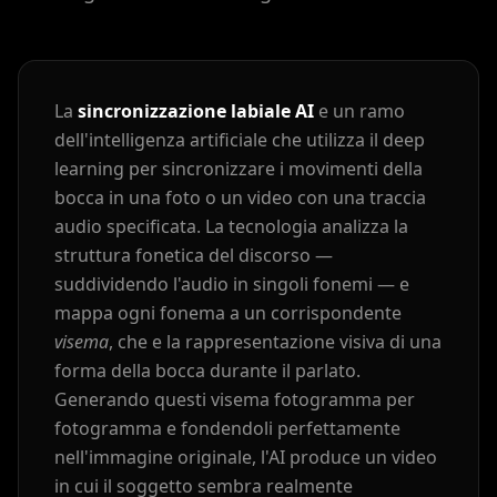
Cartoon 01
Cartoon 02
Cartoon 03
La
sincronizzazione labiale AI
e un ramo
Cartoon 04
Cartoon 05
Cartoon 06
dell'intelligenza artificiale che utilizza il deep
learning per sincronizzare i movimenti della
Cartoon 07
Cartoon 08
Cartoon 09
bocca in una foto o un video con una traccia
audio specificata. La tecnologia analizza la
Cartoon 10
Pet Host 01
Pet Host 02
struttura fonetica del discorso —
suddividendo l'audio in singoli fonemi — e
Pet Host 03
Pet Host 04
Pet Host 05
mappa ogni fonema a un corrispondente
visema
, che e la rappresentazione visiva di una
Pet Host 06
Pet Host 07
Pet Host 08
forma della bocca durante il parlato.
Generando questi visema fotogramma per
Pet Host 09
Baby 01
Baby 02
fotogramma e fondendoli perfettamente
nell'immagine originale, l'AI produce un video
Baby 03
Baby 04
Baby 05
in cui il soggetto sembra realmente