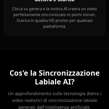
YouTuber 04
YouTuber 05
YouTuber 06
Clicca su genera e la nostra AI creera un video
perfettamente sincronizzato in pochi minuti.
YouTuber 07
YouTuber 08
YouTuber 09
Scarica in qualita HD pronto per qualsiasi
piattaforma.
YouTuber 10
Reporter 01
Reporter 02
Reporter 03
Reporter 04
Reporter 05
Reporter 06
Reporter 07
Reporter 08
Reporter 09
Reporter 10
Show Host 01
Cos'e la Sincronizzazione
Labiale AI?
Show Host 02
Show Host 03
Show Host 04
Un approfondimento sulla tecnologia dietro i
Show Host 05
Show Host 06
Show Host 07
video realistici di sincronizzazione labiale
generati dall'intelligenza artificiale.
Show Host 08
Show Host 09
Show Host 10