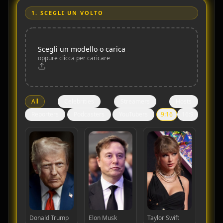
1.
SCEGLI UN VOLTO
Scegli un modello o carica
oppure clicca per caricare
All
Celebrities
Streamers
Hosts
Reporters
Podcasters
YouTubers
9:16
16:9
Donald Trump
Elon Musk
Taylor Swift