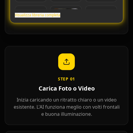
Visualizza libreria completa
Cristiano
Lionel Messi
MrBeast
Ronaldo
STEP
01
Carica Foto o Video
Inizia caricando un ritratto chiaro o un video
esistente. L'AI funziona meglio con volti frontali
e buona illuminazione.
Kai Cenat
IShowSpeed
Ninja