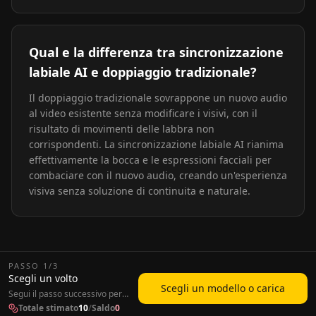
Qual e la differenza tra sincronizzazione
labiale AI e doppiaggio tradizionale?
Il doppiaggio tradizionale sovrappone un nuovo audio
al video esistente senza modificare i visivi, con il
risultato di movimenti delle labbra non
corrispondenti. La sincronizzazione labiale AI rianima
effettivamente la bocca e le espressioni facciali per
combaciare con il nuovo audio, creando un'esperienza
visiva senza soluzione di continuita e naturale.
PASSO
1
/
3
Scegli un volto
Scegli un modello o carica
Segui il passo successivo per
continuare a creare il tuo video.
Totale stimato
10
/
Saldo
0