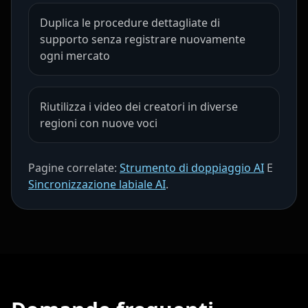
Coach 05
Coach 06
Coach 07
Duplica le procedure dettagliate di
supporto senza registrare nuovamente
Fitness 08
Fitness 09
Fitness 10
ogni mercato
Beauty 01
Beauty 02
Beauty 03
Riutilizza i video dei creatori in diverse
Beauty 04
Beauty 05
Beauty 06
regioni con nuove voci
Beauty 07
Beauty 08
Beauty 09
Pagine correlate:
Strumento di doppiaggio AI
E
Sincronizzazione labiale AI
.
Beauty 10
TV Anchor 01
TV Anchor 02
TV Anchor 03
TV Anchor 04
TV Anchor 05
TV Anchor 06
TV Anchor 07
TV Anchor 08
TV Anchor 09
TV Anchor 10