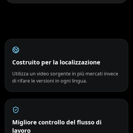
Podcaster 05
Podcaster 06
Podcaster 07
Podcaster 08
Podcaster 09
Podcaster 10
YouTuber 01
YouTuber 02
YouTuber 03
YouTuber 04
YouTuber 05
YouTuber 06
Costruito per la localizzazione
YouTuber 07
YouTuber 08
YouTuber 09
Utilizza un video sorgente in più mercati invece
di rifare le versioni in ogni lingua.
YouTuber 10
Reporter 01
Reporter 02
Reporter 03
Reporter 04
Reporter 05
Reporter 06
Reporter 07
Reporter 08
Migliore controllo del flusso di
lavoro