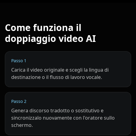
Pet Host 06
Pet Host 07
Pet Host 08
Come funziona il
Pet Host 09
Baby 01
Baby 02
doppiaggio video AI
Baby 03
Baby 04
Baby 05
Passo
1
Baby 06
Baby 07
Baby 08
Carica il video originale e scegli la lingua di
destinazione o il flusso di lavoro vocale.
Baby 09
Baby 10
Doctor 01
Doctor 02
Doctor 03
Doctor 04
Passo
2
Genera discorso tradotto o sostitutivo e
Doctor 05
Doctor 06
Doctor 07
sincronizzalo nuovamente con l'oratore sullo
schermo.
Doctor 08
Doctor 09
Doctor 10