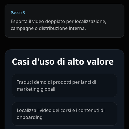
Teacher 01
Teacher 02
Teacher 03
Passo
3
Esporta il video doppiato per localizzazione,
Teacher 04
Teacher 05
Teacher 06
campagne o distribuzione interna.
Teacher 07
Teacher 08
Teacher 09
Teacher 10
Lawyer 01
Lawyer 02
Casi d'uso di alto valore
Lawyer 03
Lawyer 04
Lawyer 05
Traduci demo di prodotti per lanci di
Lawyer 06
Lawyer 07
Lawyer 08
marketing globali
Lawyer 09
Lawyer 10
Coach 01
Localizza i video dei corsi e i contenuti di
Coach 02
Coach 03
Coach 04
onboarding