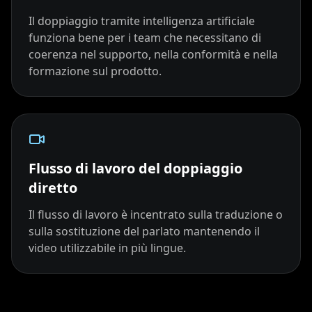
Reporter 09
Reporter 10
Show Host 01
Il doppiaggio tramite intelligenza artificiale
funziona bene per i team che necessitano di
Show Host 02
Show Host 03
Show Host 04
coerenza nel supporto, nella conformità e nella
formazione sul prodotto.
Show Host 05
Show Host 06
Show Host 07
Show Host 08
Show Host 09
Show Host 10
Cartoon 01
Cartoon 02
Cartoon 03
Flusso di lavoro del doppiaggio
diretto
Cartoon 04
Cartoon 05
Cartoon 06
Il flusso di lavoro è incentrato sulla traduzione o
Cartoon 07
Cartoon 08
Cartoon 09
sulla sostituzione del parlato mantenendo il
video utilizzabile in più lingue.
Cartoon 10
Pet Host 01
Pet Host 02
Pet Host 03
Pet Host 04
Pet Host 05