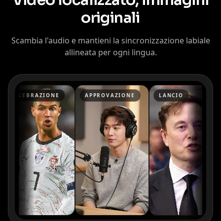
Video localizzato, immagini
originali
Scambia l'audio e mantieni la sincronizzazione labiale
allineata per ogni lingua.
Kai Cenat
IShowSpeed
Ninja
CELEBRAZIONE
APPROVAZIONE
LANCIO
xQc
Valkyrae
Podcaster 01
Podcaster 02
Podcaster 03
Podcaster 04