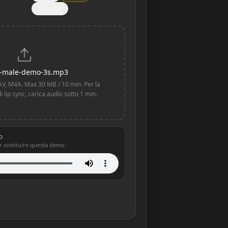
Registra
n-male-demo-3s.mp3
V, M4A. Max 30 MB / 10 min. Per la
i lip sync, carica audio sotto 1 min.
o
 sostituire questa demo.