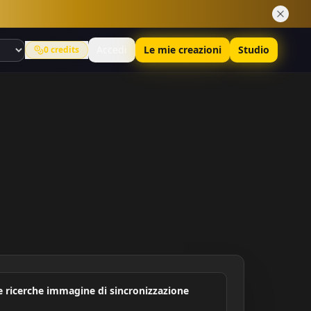
Accedi
Le mie creazioni
Studio
0
credits
e ricerche immagine di sincronizzazione