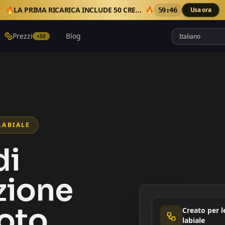
🔥
LA PRIMA RICARICA INCLUDE 50 CREDITI EXTRA
🔥
Usa ora
59:45
Prezzi
Blog
+50
LABIALE
di
zione
foto
Creato per l
labiale