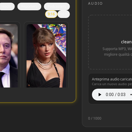
AUDIO
Hosts
Reporters
Podcasters
9:16
16:9
clea
Supporta MP3, WA
migliore qualità d
Anteprima audio caricat
Carica un nuovo audio per
Taylor Swift
0
/ 1000