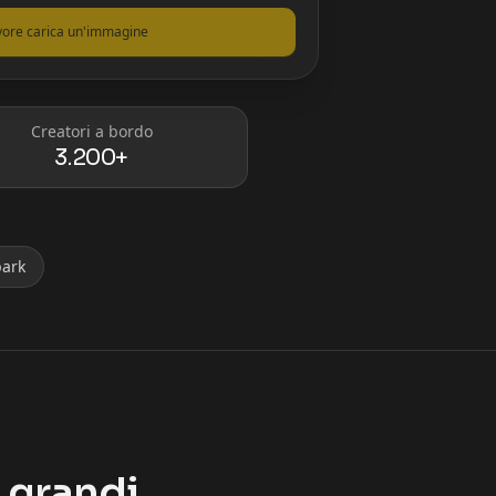
vore carica un'immagine
Creatori a bordo
3.200+
park
 grandi