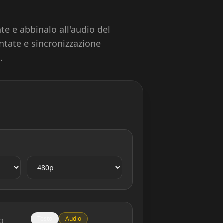
e e abbinalo all'audio del
antate e sincronizzazione
.
Testo
Audio
O