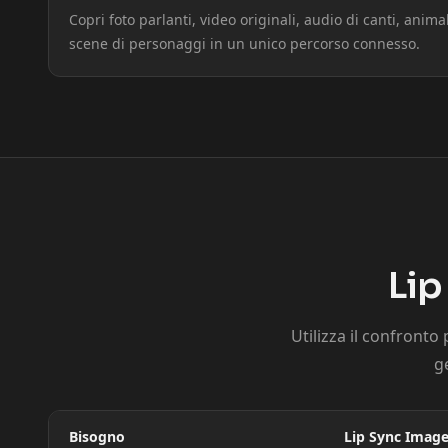
Copri foto parlanti, video originali, audio di canti, anim
Podcaster 08
Podcaster 09
scene di personaggi in un unico percorso connesso.
YouTuber 01
YouTuber 02
YouTuber 04
YouTuber 05
YouTuber 07
YouTuber 08
YouTuber 10
Reporter 01
Lip
Reporter 03
Reporter 04
Utilizza il confronto
Reporter 06
Reporter 07
g
Reporter 09
Reporter 10
Bisogno
Lip Sync Image