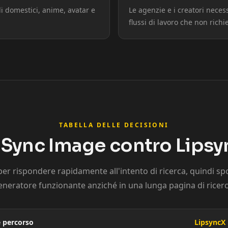
ali domestici, anime, avatar e
Le agenzie e i creatori necess
Podcaster 10
flussi di lavoro che non rich
YouTuber 03
YouTuber 06
YouTuber 09
Reporter 02
TABELLA DELLE DECISIONI
 Sync Image contro Lips
Reporter 05
 per rispondere rapidamente all'intento di ricerca, quindi spos
Reporter 08
eneratore funzionante anziché in una lunga pagina di ricerc
Show Host 01
 percorso
LipsyncX