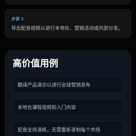
Baby 03
Baby 04
Baby 05
步骤
3
Baby 06
Baby 07
Baby 08
导出配音视频以进行本地化、营销活动或内部分发。
Baby 09
Baby 10
Doctor 01
Doctor 02
Doctor 03
Doctor 04
高价值用例
Doctor 05
Doctor 06
Doctor 07
翻译产品演示以进行全球营销发布
Doctor 08
Doctor 09
Doctor 10
Teacher 01
Teacher 02
Teacher 03
本地化课程视频和入门内容
Teacher 04
Teacher 05
Teacher 06
配音支持演练，无需重新录制每个市场
Teacher 07
Teacher 08
Teacher 09