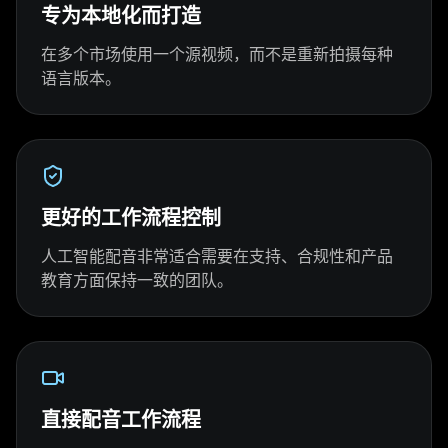
专为本地化而打造
YouTuber 04
YouTuber 05
YouTuber 06
在多个市场使用一个源视频，而不是重新拍摄每种
语言版本。
YouTuber 07
YouTuber 08
YouTuber 09
YouTuber 10
Reporter 01
Reporter 02
Reporter 03
Reporter 04
Reporter 05
更好的工作流程控制
人工智能配音非常适合需要在支持、合规性和产品
Reporter 06
Reporter 07
Reporter 08
教育方面保持一致的团队。
Reporter 09
Reporter 10
Show Host 01
Show Host 02
Show Host 03
Show Host 04
直接配音工作流程
Show Host 05
Show Host 06
Show Host 07