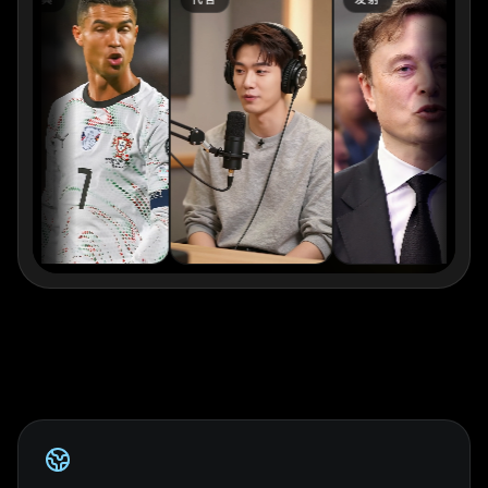
Kai Cenat
IShowSpeed
Ninja
xQc
Valkyrae
Podcaster 01
Podcaster 02
Podcaster 03
Podcaster 04
Podcaster 05
Podcaster 06
Podcaster 07
Podcaster 08
Podcaster 09
Podcaster 10
YouTuber 01
YouTuber 02
YouTuber 03