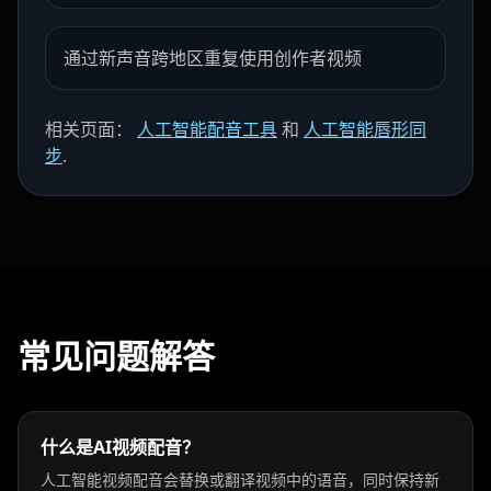
通过新声音跨地区重复使用创作者视频
Teacher 10
Lawyer 01
Lawyer 02
Lawyer 03
Lawyer 04
Lawyer 05
相关页面：
人工智能配音工具
和
人工智能唇形同
步
.
Lawyer 06
Lawyer 07
Lawyer 08
Lawyer 09
Lawyer 10
Coach 01
Coach 02
Coach 03
Coach 04
常见问题解答
Coach 05
Coach 06
Coach 07
Fitness 08
Fitness 09
Fitness 10
什么是AI视频配音？
Beauty 01
Beauty 02
Beauty 03
人工智能视频配音会替换或翻译视频中的语音，同时保持新