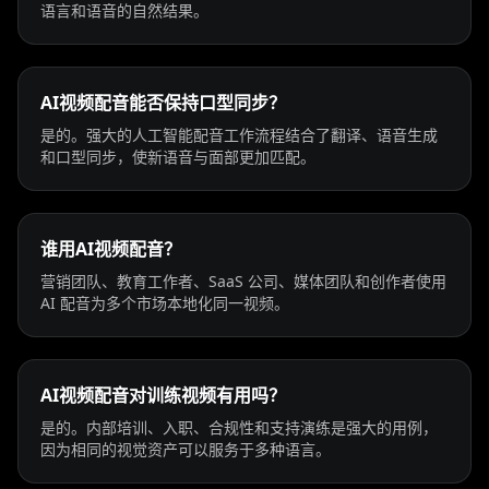
语言和语音的自然结果。
Beauty 04
Beauty 05
Beauty 06
Beauty 07
Beauty 08
Beauty 09
AI视频配音能否保持口型同步？
是的。强大的人工智能配音工作流程结合了翻译、语音生成
和口型同步，使新语音与面部更加匹配。
Beauty 10
TV Anchor 01
TV Anchor 02
TV Anchor 03
TV Anchor 04
TV Anchor 05
谁用AI视频配音？
TV Anchor 06
TV Anchor 07
TV Anchor 08
营销团队、教育工作者、SaaS 公司、媒体团队和创作者使用
AI 配音为多个市场本地化同一视频。
TV Anchor 09
TV Anchor 10
AI视频配音对训练视频有用吗？
是的。内部培训、入职、合规性和支持演练是强大的用例，
因为相同的视觉资产可以服务于多种语言。