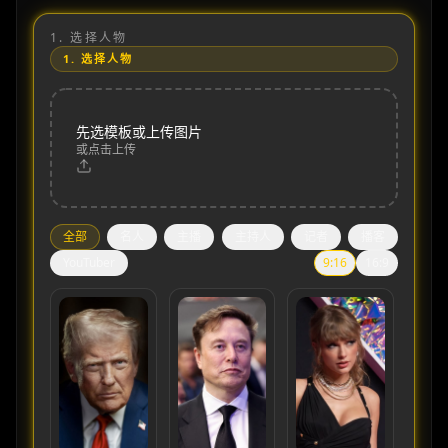
1.
选择人物
1.
选择人物
先选模板或上传图片
或点击上传
全部
名人
主播
主持人
记者
播客
YouTuber
9:16
16:9