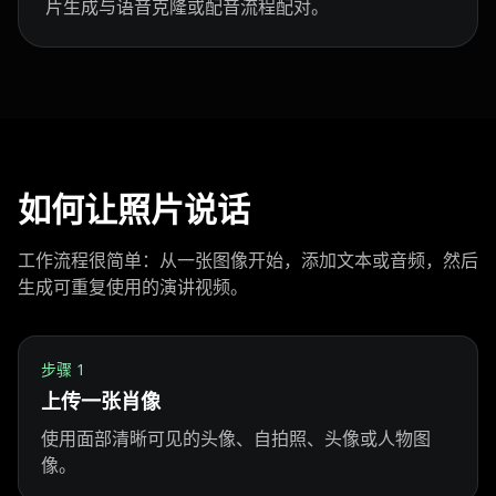
片生成与语音克隆或配音流程配对。
Teacher 07
Teacher 08
Teacher 09
Teacher 10
Lawyer 01
Lawyer 02
Lawyer 03
Lawyer 04
Lawyer 05
如何让照片说话
Lawyer 06
Lawyer 07
Lawyer 08
工作流程很简单：从一张图像开始，添加文本或音频，然后
Lawyer 09
Lawyer 10
Coach 01
生成可重复使用的演讲视频。
Coach 02
Coach 03
Coach 04
步骤
1
上传一张肖像
Coach 05
Coach 06
Coach 07
使用面部清晰可见的头像、自拍照、头像或人物图
Fitness 08
Fitness 09
Fitness 10
像。