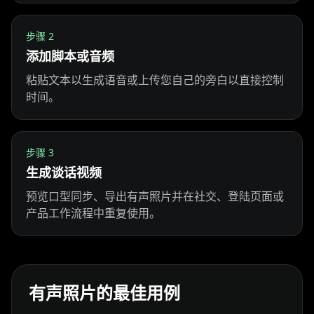
Beauty 01
Beauty 02
Beauty 03
步骤
2
添加脚本或音频
Beauty 04
Beauty 05
Beauty 06
粘贴文本以生成语音或上传您自己的旁白以直接控制
Beauty 07
Beauty 08
Beauty 09
时间。
Beauty 10
TV Anchor 01
TV Anchor 02
步骤
3
TV Anchor 03
TV Anchor 04
TV Anchor 05
生成谈话视频
预览口型同步、导出有声照片并在社交、登陆页面或
TV Anchor 06
TV Anchor 07
TV Anchor 08
产品工作流程中重复使用。
TV Anchor 09
TV Anchor 10
有声照片的最佳用例