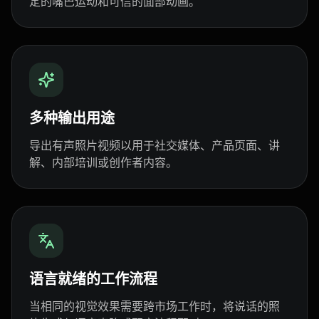
定的嘴巴运动和可信的面部动画。
Pet Host 09
Baby 01
Baby 02
Baby 03
Baby 04
Baby 05
Baby 06
Baby 07
Baby 08
多种输出用途
Baby 09
Baby 10
Doctor 01
导出有声照片视频以用于社交媒体、产品页面、讲
Doctor 02
Doctor 03
Doctor 04
解、内部培训或创作者内容。
Doctor 05
Doctor 06
Doctor 07
Doctor 08
Doctor 09
Doctor 10
Teacher 01
Teacher 02
Teacher 03
语言就绪的工作流程
当相同的视觉效果需要跨市场工作时，将说话的照
Teacher 04
Teacher 05
Teacher 06