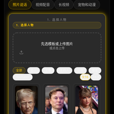
照片说话
视频配音
长视频
宠物和动漫
1.
选择人物
1.
选择人物
先选模板或上传图片
或点击上传
全部
名人
主播
主持人
记者
播客
YouTuber
9:16
16:9