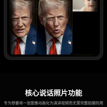
YouTuber 01
YouTuber 02
YouTuber 03
YouTuber 04
YouTuber 05
YouTuber 06
YouTuber 07
YouTuber 08
YouTuber 09
YouTuber 10
Reporter 01
Reporter 02
Reporter 03
Reporter 04
Reporter 05
Reporter 06
Reporter 07
Reporter 08
Reporter 09
Reporter 10
Show Host 01
核心说话照片功能
Show Host 02
Show Host 03
Show Host 04
专为想要将一张图像动画化为演讲视频而无需完整拍摄的用