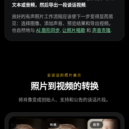
文本或音频，然后导出一段谈话视频
.
Kai Cenat
IShowSpeed
Ninja
良好的有声照片工作流程应该使下一步变得显而易
见：选择图像、添加声音、预览结果和导出视频。
也自然地与
AI 唇形同步
,
让照片唱歌
和
声音克隆
.
会说话的照片展示
xQc
Valkyrae
Podcaster 01
照片到视频的转换
Podcaster 02
Podcaster 03
Podcaster 04
将肖像变成创始人、支持和公告的谈话片段。
Podcaster 05
Podcaster 06
Podcaster 07
Podcaster 08
Podcaster 09
Podcaster 10
生日
呐喊
趋势